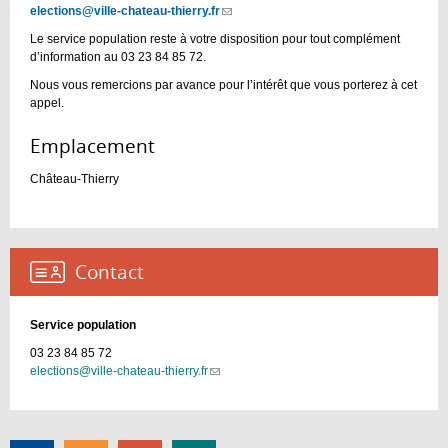
elections@ville-chateau-thierry.fr
(link
sends
Le service population reste à votre disposition pour tout complément
e-
d’information au 03 23 84 85 72.
mail)
Nous vous remercions par avance pour l’intérêt que vous porterez à cet
appel.
Emplacement :
Château-Thierry
Contact :
Service population
03 23 84 85 72
elections@ville-chateau-thierry.fr
(link
sends
e-
mail)