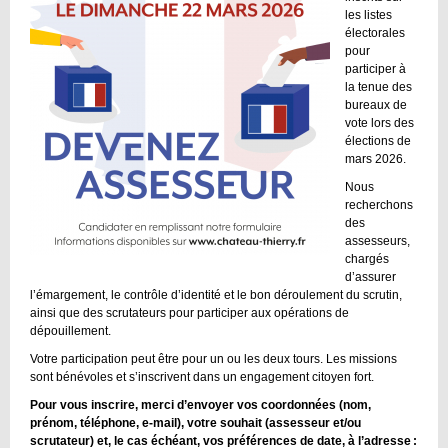
les listes
électorales
pour
participer à
la tenue des
bureaux de
vote lors des
élections de
mars 2026.
Nous
recherchons
des
assesseurs,
chargés
d’assurer
l’émargement, le contrôle d’identité et le bon déroulement du scrutin,
ainsi que des scrutateurs pour participer aux opérations de
dépouillement.
Votre participation peut être pour un ou les deux tours. Les missions
sont bénévoles et s’inscrivent dans un engagement citoyen fort.
Pour vous inscrire, merci d’envoyer vos coordonnées (nom,
prénom, téléphone, e‑mail), votre souhait (assesseur et/ou
scrutateur) et, le cas échéant, vos préférences de date, à l’adresse :