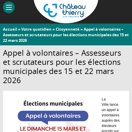
Aller
au
contenu
principal
Vous
Accueil
»
Votre quotidien
»
Citoyenneté
» Appel à volontaires –
Château-
Assesseurs et scrutateurs pour les élections municipales des 15 et
êtes
22 mars 2026
Thierry
ici
Appel à volontaires – Assesseurs
et scrutateurs pour les élections
municipales des 15 et 22 mars
2026
La
Ville lance
un appel à
volontaires
auprès des
électeurs
inscrits sur