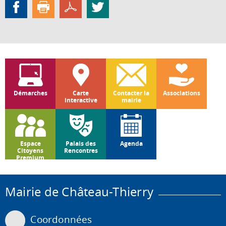
Démarches
Carte
Contacter la
Associations
interactive
mairie
Espace
Palais des
Agenda
Citoyens
Rencontres
Premium
Mairie de Château-Thierry
Coordonnées