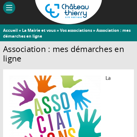
Aller
au
contenu
principal
Vous
Accueil
»
La Mairie et vous
»
Vos associations
» Association : mes
Château-
démarches en ligne
êtes
Thierry
ici
Association : mes démarches en
ligne
La