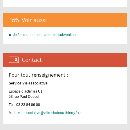
Voir aussi :
Je formule une demande de subvention
Contact :
Pour tout renseignement :
Service Vie associative
Espace d’activités U1
53 rue Paul Doucet
Tél : 03 23 84 86 08
Mail :
vieassociative@ville-chateau-thierry.fr
(link
sends
e-
mail)