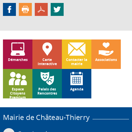
Démarches
Carte
Contacter la
Associations
interactive
mairie
Espace
Palais des
Agenda
Citoyens
Rencontres
Premium
Mairie de Château-Thierry