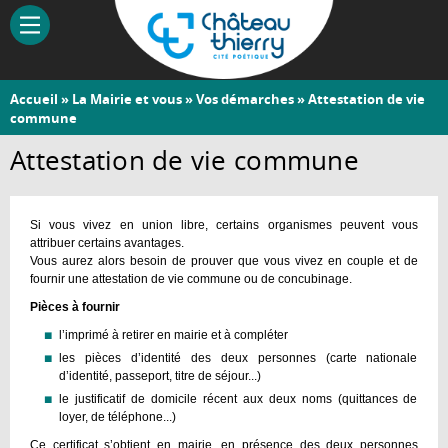
Aller
au
contenu
principal
Vous
Accueil
»
La Mairie et vous
»
Vos démarches
» Attestation de vie
Château-
commune
êtes
Thierry
ici
Attestation de vie commune
Si vous vivez en union libre, certains organismes peuvent vous
attribuer certains avantages.
Vous aurez alors besoin de prouver que vous vivez en couple et de
fournir une attestation de vie commune ou de concubinage.
Pièces à fournir
l’imprimé à retirer en mairie et à compléter
les pièces d’identité des deux personnes (carte nationale
d’identité, passeport, titre de séjour...)
le justificatif de domicile récent aux deux noms (quittances de
loyer, de téléphone...)
Ce certificat s’obtient en mairie, en présence des deux personnes