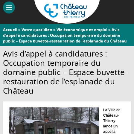
Aller
au
contenu
principal
Vous
Accueil
»
Votre quotidien
»
Vie économique et emploi
» Avis
Château-
d’appel à candidatures : Occupation temporaire du domaine
êtes
public – Espace buvette-restauration de l’esplanade du Château
Thierry
ici
Avis d’appel à candidatures :
Occupation temporaire du
domaine public – Espace buvette-
restauration de l’esplanade du
Château
La Ville de
Château-
Thierry
lance un
appel à