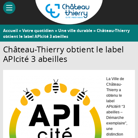
Aller
au
contenu
principal
Vous
Accueil
»
Votre quotidien
»
Une ville durable
» Château-Thierry
Château-
obtient le label APIcité 3 abeilles
êtes
Thierry
ici
Château-Thierry obtient le label
APIcité 3 abeilles
La Ville de
Château-
Thierry a
obtenu le
label
APIcité® “3
abeilles –
Démarche
exemplaire”,
une
distinction