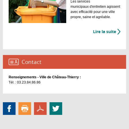
Les services
municipaux d'entretien agissent
avec efficacité pour une ville
propre, saine et agréable.
Lire la suite
de
La
gestio
des
déche
Contact :
Renseignements - Ville de Château-Thierry :
Tél. : 03.23.84.86.86