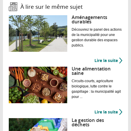
À lire sur le même sujet :
Aménagements
durables
Découvrez le panel des actions
de la municipalité pour une
gestion durable des espaces
publics.
Lire la suite
de
Amén
Une alimentation
durabl
saine
Circuits-courts, agriculture
biologique, lutte contre le
gaspillage : la municipalité agit
pour ...
Lire la suite
de
Une
La gestion des
alimen
déchets
saine