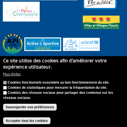
Ce site utilise des cookies afin d’améliorer votre
expérience utilisateur.
Plus d'infos
Cookies fonctionnels essentiels au bon fonctionnement du site.
Cookies de statistiques pour mesurer la fréquentation du site.
Cookies des réseaux sociaux pour partager des contenus sur les
réseaux sociaux.
Accueil
Plan du site
Recrutement
Appel à candidature
Contact
Mentions légales
Sauvegarder vos préférences
Accessibilité : Non conforme
S'identifier
Accepter tous les cookies