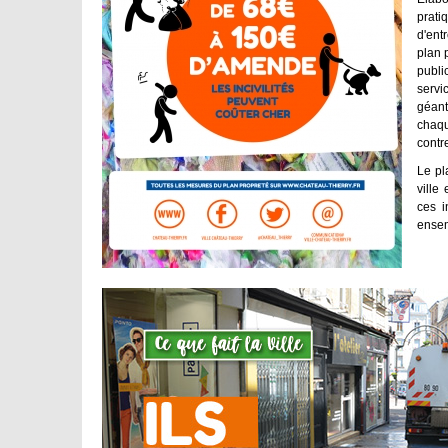
prati
d'ent
plan 
publi
servi
géant
chaq
contr
Le pl
ville
ces i
ense