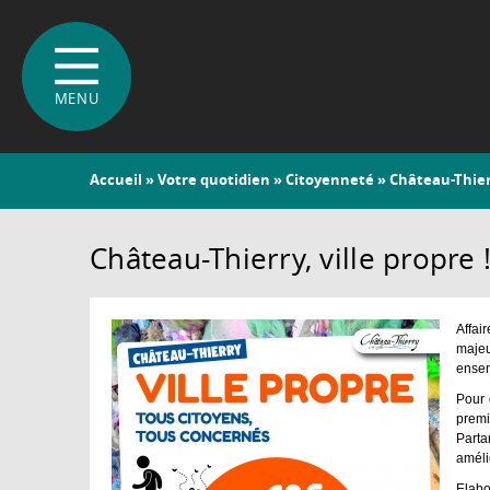
Vous
Accueil
»
Votre quotidien
»
Citoyenneté
» Château-Thierr
êtes
ici
Château-Thierry, ville propre 
Affai
majeu
ensem
Pour 
premi
Parta
améli
Elab