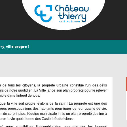
Aller
au
contenu
principal
Château-
y, ville propre !
Thierry
!
re de tous les citoyens, la propreté urbaine constitue l'un des défis
rs de notre quotidien. La Ville lance son plan propreté pour le relever
ble dans l'intérêt de tous.
que la ville soit propre, évitons de la salir ! La propreté est une des
ères préoccupations des habitants pour juger de leur qualité de vie.
nt de ce principe, l'équipe municipale initie un plan propreté destiné à
orer la vie quotidienne des Castelthéodoriciens.
oré pour sensibiliser l'ensemble des habitants sur les bonnes