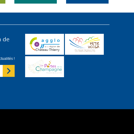
n de
ualités !