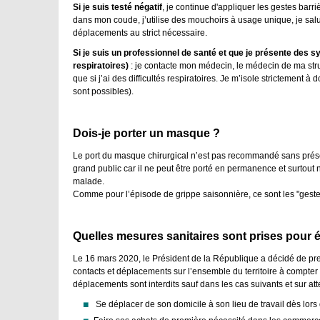
Si je suis testé négatif
, je continue d'appliquer les gestes barri
dans mon coude, j’utilise des mouchoirs à usage unique, je salue
déplacements au strict nécessaire.
Si je suis un professionnel de santé et que je présente des 
respiratoires)
: je contacte mon médecin, le médecin de ma stru
que si j’ai des difficultés respiratoires. Je m’isole strictement à
sont possibles).
Dois-je porter un masque ?
Le port du masque chirurgical n’est pas recommandé sans pré
grand public car il ne peut être porté en permanence et surtout
malade.
Comme pour l’épisode de grippe saisonnière, ce sont les "gestes
Quelles mesures sanitaires sont prises pour é
Le 16 mars 2020, le Président de la République a décidé de pre
contacts et déplacements sur l’ensemble du territoire à compte
déplacements sont interdits sauf dans les cas suivants et sur at
Se déplacer de son domicile à son lieu de travail dès lors q