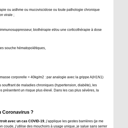
érapie ou asthme ou mucoviscidose ou toute pathologie chronique
n virale ;
immunosuppresseur, biothérapie et/ou une corticothérapie à dose
3
ules souche hématopoïétiques,
 masse corporelle > 40kg/m2 : par analogie avec la grippe A(H1N1)
ouffrant de maladies chroniques (hypertension, diabète), les
présentent un risque plus élevé. Dans les cas plus sévères, la
u Coronavirus ?
 étroit avec un cas COVID-19
, j’applique les gestes barrières (je me
on coude, j’utilise des mouchoirs à usage unique, je salue sans serrer