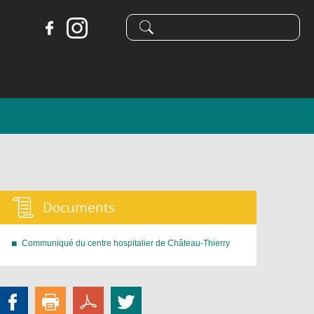
Formulaire
Recherche
de
recherche
Documents :
Communiqué du centre hospitalier de Château-Thierry