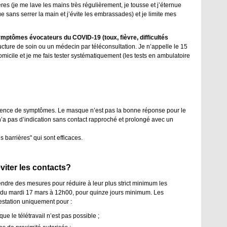
ères (je me lave les mains très régulièrement, je tousse et j’éternue
 sans serrer la main et j’évite les embrassades) et je limite mes
symptômes évocateurs du COVID-19 (toux, fièvre, difficultés
cture de soin ou un médecin par téléconsultation. Je n’appelle le 15
 domicile et je me fais tester systématiquement (les tests en ambulatoire
sence de symptômes. Le masque n’est pas la bonne réponse pour le
 n’a pas d’indication sans contact rapproché et prolongé avec un
 barrières" qui sont efficaces.
viter les contacts?
ndre des mesures pour réduire à leur plus strict minimum les
r du mardi 17 mars à 12h00, pour quinze jours minimum. Les
testation uniquement pour :
ue le télétravail n’est pas possible ;