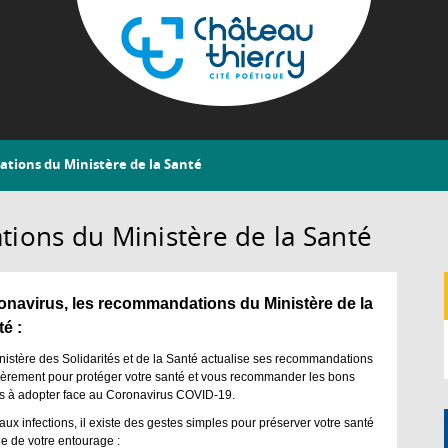
Aller
au
contenu
principal
Château-
tions du Ministère de la Santé
Thierry
ions du Ministère de la Santé
onavirus, les recommandations du Ministère de la
é :
nistère des Solidarités et de la Santé actualise ses recommandations
ièrement pour protéger votre santé et vous recommander les bons
s à adopter face au Coronavirus COVID-19.
aux infections, il existe des gestes simples pour préserver votre santé
lle de votre entourage :