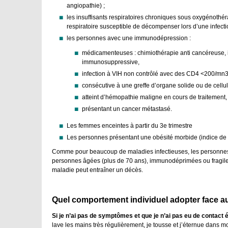
angiopathie) ;
les insuffisants respiratoires chroniques sous oxygénoth
respiratoire susceptible de décompenser lors d’une infectio
les personnes avec une immunodépression :
médicamenteuses : chimiothérapie anti cancéreuse, 
immunosuppressive,
infection à VIH non contrôlé avec des CD4 <200/mn
consécutive à une greffe d’organe solide ou de cell
atteint d’hémopathie maligne en cours de traitement,
présentant un cancer métastasé.
Les femmes enceintes à partir du 3e trimestre
Les personnes présentant une obésité morbide (indice de
Comme pour beaucoup de maladies infectieuses, les personnes s
personnes âgées (plus de 70 ans), immunodéprimées ou fragiles 
maladie peut entraîner un décès.
Quel comportement individuel adopter face a
Si je n’ai pas de symptômes et que je n’ai pas eu de contact
lave les mains très régulièrement, je tousse et j’éternue dans m