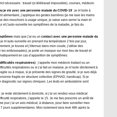
ict nécessaire : travail (si télétravail impossible), courses, médecin.
t ou je vis avec une personne malade du COVID-19
: je m’isole à
ent alimentaire, j’applique les gestes barrières (je me lave les mains
lise des mouchoirs à usage unique, je salue sans serrer la main et
r et j’auto-surveille les symptômes de la maladie, je fais du
symptômes
mais que j’ai eu un
contact avec une personne malade du
e m’auto-surveille en prenant ma température 2 fois par jour,
èrement, je tousse et j’éternue dans mon coude, j’utilise des
e les embrassades), je porte un masque sur mon lieu de travail et
tématiquement en cas d’apparition de symptômes.
ifficultés respiratoires)
: j’appelle mon médecin traitant ou un
ficultés respiratoires ou si j’ai fait un malaise, je m’isole strictement à
gile ou à risque, si je présente des signes de gravité, si je suis déjà
personne fragile en structure collective (EPHAD, handicap). Si je
 diagnostic sur signes cliniques. Les tests en ambulatoire sont
: je reste strictement à domicile, si j’ai un rendez-vous médical
culté respiratoire, j’appelle le 15. Je me fais prescrire un arrêt de
me jour j’ai un avis médical, à distance, pour faire surveiller mes
r 7 jours supplémentaires. Mon isolement sera levé 48h après la