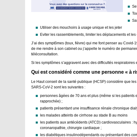
Se
To
Sa
Utiliser des mouchoirs à usage unique et les jeter
Eviter les rassemblements, limiter les déplacements et les
J’ai des symptômes (toux, fièvre) qui me font penser au Covid-19 
de me rendre à son cabinet ou j’appelle le numéro de permane
téléconsultation.
Si les symptômes s’aggravent avec des difficultés respiratoires 
Qui est considéré comme une personne « à r
Le Haut conseil de la santé publique (HCSP) considère que les
SARS-CoV-2 sont les suivantes :
personnes âgées de 70 ans et plus (même si les patients en
rapprochée) ;
patients présentant une insuffisance rénale chronique dial
les malades atteints de cirrhose au stade B au moins
les patients aux antécédents (ATCD) cardiovasculaires : hy
coronaropathie, chirurgie cardiaque ;
les diabétiques insulinodépendants ou présentant des com