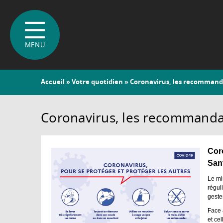
Vous
Accueil
»
Votre quotidien
» Coronavirus, les recommanda
êtes
ici
Coronavirus, les recommandat
Cor
Sant
Le mi
régul
geste
Face 
et ce