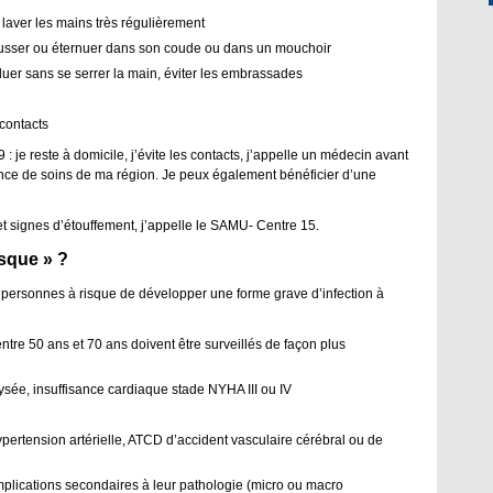
 laver les mains très régulièrement
usser ou éternuer dans son coude ou dans un mouchoir
luer sans se serrer la main, éviter les embrassades
 contacts
: je reste à domicile, j’évite les contacts, j’appelle un médecin avant
nce de soins de ma région. Je peux également bénéficier d’une
et signes d’étouffement, j’appelle le SAMU- Centre 15.
isque » ?
 personnes à risque de développer une forme grave d’infection à
tre 50 ans et 70 ans doivent être surveillés de façon plus
ysée, insuffisance cardiaque stade NYHA III ou IV
pertension artérielle, ATCD d’accident vasculaire cérébral ou de
plications secondaires à leur pathologie (micro ou macro