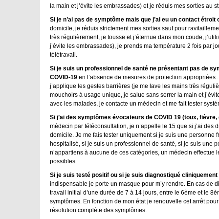
la main et j’évite les embrassades) et je réduis mes sorties au str
Si je n’ai pas de symptôme mais que j’ai eu un contact étroi
domicile, je réduis strictement mes sorties sauf pour ravitaillem
très régulièrement, je tousse et j’éternue dans mon coude, j’uti
j’évite les embrassades), je prends ma température 2 fois par jou
télétravail.
Si je suis un professionnel de santé ne présentant pas de 
COVID-19
en l’absence de mesures de protection appropriées : j
j’applique les gestes barrières (je me lave les mains très réguli
mouchoirs à usage unique, je salue sans serrer la main et j’évit
avec les malades, je contacte un médecin et me fait tester sys
Si j’ai des symptômes évocateurs de COVID 19 (toux, fièvre, d
médecin par téléconsultation, je n’appelle le 15 que si j’ai des dif
domicile. Je me fais tester uniquement si je suis une personne fra
hospitalisé, si je suis un professionnel de santé, si je suis une 
n’appartiens à aucune de ces catégories, un médecin effectue le
possibles.
Si je suis testé positif ou si je suis diagnostiqué cliniquement
indispensable je porte un masque pour m’y rendre. En cas de diffi
travail initial d’une durée de 7 à 14 jours, entre le 6ème et le 8è
symptômes. En fonction de mon état je renouvelle cet arrêt pou
résolution complète des symptômes.