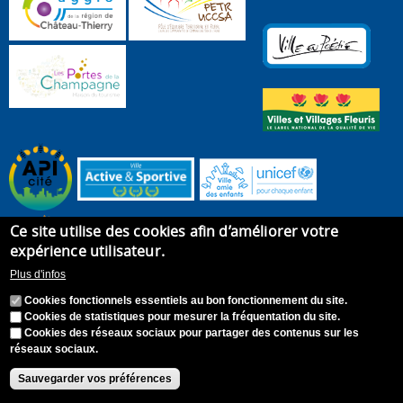
Ce site utilise des cookies afin d’améliorer votre
expérience utilisateur.
Plus d'infos
Cookies fonctionnels essentiels au bon fonctionnement du site.
Cookies de statistiques pour mesurer la fréquentation du site.
Cookies des réseaux sociaux pour partager des contenus sur les
réseaux sociaux.
Accueil
Plan du site
Recrutement
Appel à candidature
Contact
Mentions légales
Sauvegarder vos préférences
Accessibilité : Non conforme
S'identifier