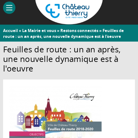
Aller
au
contenu
principal
Vous
Accueil
»
La Mairie et vous
»
Restons connectés
» Feuilles de
Château-
route : un an après, une nouvelle dynamique est à l'oeuvre
êtes
Thierry
ici
Feuilles de route : un an après,
une nouvelle dynamique est à
l'oeuvre
101
actions