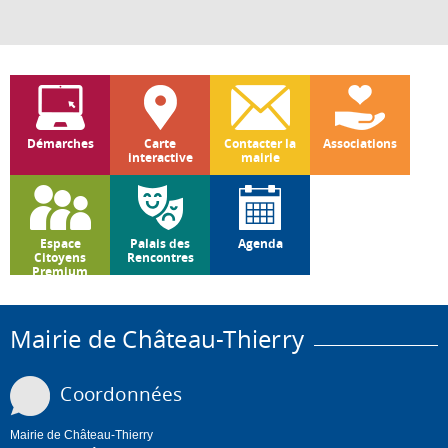
Démarches
Carte
Contacter la
Associations
interactive
mairie
Espace
Palais des
Agenda
Citoyens
Rencontres
Premium
Mairie de Château-Thierry
Coordonnées
Mairie de Château-Thierry