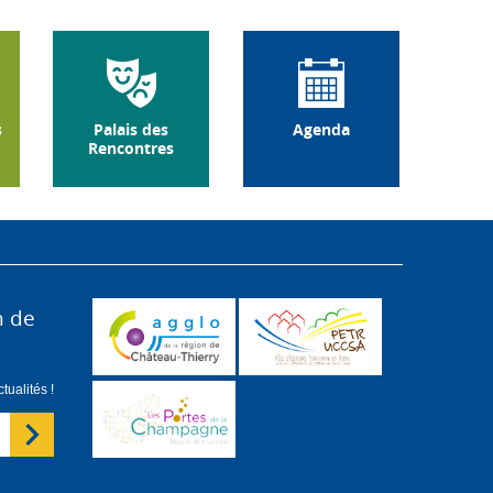
s
Palais des
Agenda
Rencontres
n de
ualités !