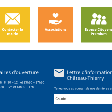
absence
de
disque
=
35
€
Contacter la
Associations
Espace Citoyen
d'amende
mairie
Premium
Lettre d'informatio
ires d'ouverture
Château-Thierry
di : 8h30 – 12h et 13h30 – 17h30
h30 – 12h et 13h30 – 17h
Tenez-vous au courant de nos dernières act