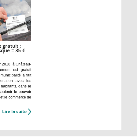
gratuit :
sque = 35 €
r 2018, à Château-
nement est gratuit
 municipalité a fait
ertation avec les
habitants, dans le
soutenir le pouvoir
s et le commerce de
Lire la suite
de
Stationnement
gratuit
: