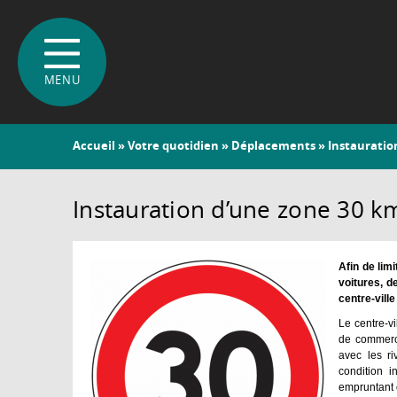
Vous
Accueil
»
Votre quotidien
»
Déplacements
» Instauratio
êtes
ici
Instauration d’une zone 30 km
Afin de lim
voitures, d
centre-ville
Le centre-v
de commerce
avec les r
condition 
empruntant q