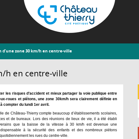
Aller
au
contenu
principal
Château-
n d’une zone 30 km/h en centre-ville
Thierry
/h en centre-ville
iter les risques d’accident et mieux partager la voie publique entre
eux-roues et piétons, une zone 30km/h sera clairement définie en
 à compter du lundi 1er avril.
ille de Château-Thierry compte beaucoup d’établissements scolaires,
s et de bureaux. Lors des réunions de lieux de vie, il a été établi
iverains que la baisse de la vitesse à 30 km/h est devenue une
indispensable à la sécurité des enfants et des nombreux piétons
uotidiennement les rues du centre-ville.