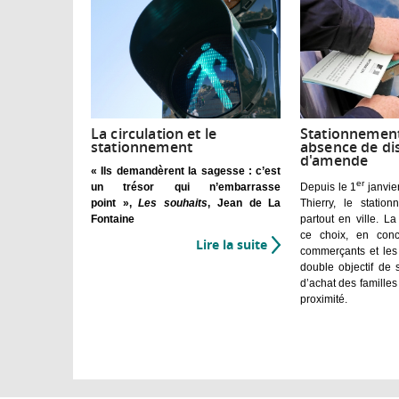
La circulation et le
Stationnement 
stationnement
absence de di
d'amende
« Ils demandèrent la sagesse : c’est
er
un trésor qui n’embarrasse
Depuis le 1
janvie
point »,
Les souhaits
, Jean de La
Thierry, le station
Fontaine
partout en ville. La
ce choix, en conc
Lire la suite
de
commerçants et les 
La
double objectif de 
circulation
d’achat des famille
et
proximité.
le
stationnement