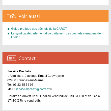
Voir aussi :
Guide pratique des déchets de la CARCT
Le syndicat départemental de traitement des déchets ménagers de
l’Aisne
Contact :
Service Déchets
L’Aiguillage, 2 avenue Ernest Couvrecelle
02400 Étampes-sur-Marne
Tél. 03 23 85 34 97
Mail :
service-dechets@carct.fr
(link
sends
Horaires d’ouverture du lundi au vendredi de 8h30 à 12h et de 14h à
e-
17h30 (17h le vendredi).
mail)