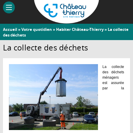
Aller
au
contenu
principal
Vous
Accueil
»
Votre quotidien
»
Habiter Château-Thierry
» La collecte
Château-
des déchets
êtes
Thierry
ici
La collecte des déchets
La collecte
des déchets
ménagers
est assurée
par la