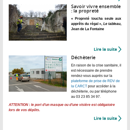
La
Savoir vivre ensemble
gestio
: la propreté
des
« Propreté toucha seule aux
déche
apprêts du régal »,
Le tableau
,
Jean de La Fontaine
Lire la suite
de
Savoir
Déchèterie
vivre
En raison de la crise sanitaire, il
ensem
est nécessaire de prendre
:
rendez-vous auprès sur la
la
plateforme de prise de RDV de
propr
la CARCT
pour accéder à la
déchèterie, ou par téléphone
au 03 23 85 34 97.
ATTENTION : le port d’un masque ou d’une visière est obligatoire
lors de vos dépôts.
Lire la suite
de
Déchèt