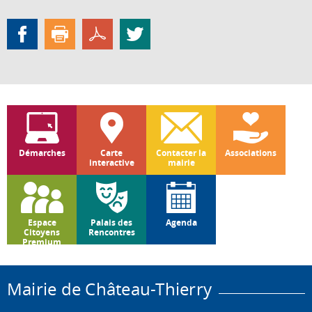
Démarches
Carte
Contacter la
Associations
interactive
mairie
Espace
Palais des
Agenda
Citoyens
Rencontres
Premium
Mairie de Château-Thierry