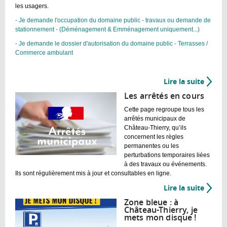
les usagers.
- Je demande l'occupation du domaine public - travaux ou demande de
stationnement - (Déménagement & Emménagement uniquement...)
- Je demande le dossier d'autorisation du domaine public - Terrasses /
Commerce ambulant
Lire la suite
de
Dema
Les arrêtés en cours
d'occu
Cette page regroupe tous les
du
arrêtés municipaux de
domai
Château-Thierry, qu’ils
public
concernent les règles
permanentes ou les
perturbations temporaires liées
à des travaux ou événements.
Ils sont régulièrement mis à jour et consultables en ligne.
Lire la suite
de
Les
Zone bleue : à
arrêté
Château-Thierry, je
mets mon disque !
en