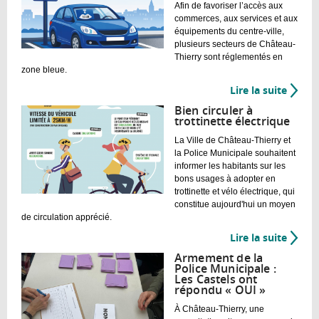
cours
Afin de favoriser l’accès aux
commerces, aux services et aux
équipements du centre-ville,
plusieurs secteurs de Château-
Thierry sont réglementés en
zone bleue.
Lire la suite
de
Zone
Bien circuler à
bleue
trottinette électrique
:
La Ville de Château-Thierry et
à
la Police Municipale souhaitent
Châte
informer les habitants sur les
Thierr
bons usages à adopter en
trottinette et vélo électrique, qui
je
constitue aujourd'hui un moyen
mets
de circulation apprécié.
mon
Lire la suite
de
disqu
Bien
!
Armement de la
circule
Police Municipale :
Les Castels ont
à
répondu « OUI »
trotti
À Château-Thierry, une
électr