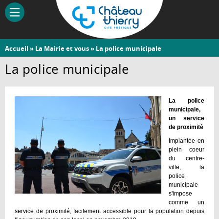
Aller
au
contenu
principal
Vous
Accueil
»
La Mairie et vous
» La police municipale
Château-
êtes
La police municipale
Thierry
ici
La police
municipale,
un service
de proximité
Implantée en
plein coeur
du centre-
ville, la
police
municipale
s'impose
comme un
service de proximité, facilement accessible pour la population depuis