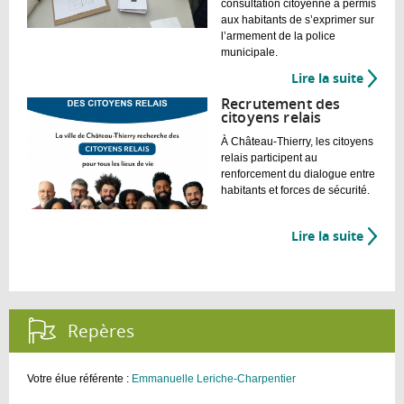
consultation citoyenne a permis
aux habitants de s’exprimer sur
l’armement de la police
municipale.
Lire la suite
de
Arme
Recrutement des
de
citoyens relais
la
À Château-Thierry, les citoyens
Police
relais participent au
Munici
renforcement du dialogue entre
:
habitants et forces de sécurité.
Les
Castel
Lire la suite
de
ont
Recru
répon
des
«
citoye
OUI
relais
»
Repères :
Votre élue référente :
Emmanuelle Leriche-Charpentier