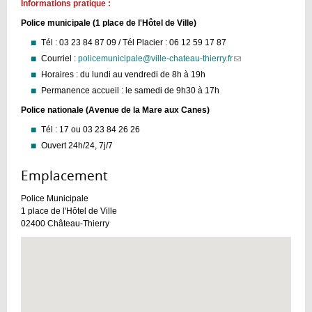
Informations pratique :
Police municipale (1 place de l'Hôtel de Ville)
Tél : 03 23 84 87 09 / Tél Placier : 06 12 59 17 87
Courriel :
policemunicipale@ville-chateau-thierry.fr
(link
sends
Horaires : du lundi au vendredi de 8h à 19h
e-
Permanence accueil : le samedi de 9h30 à 17h
mail)
Police nationale (Avenue de la Mare aux Canes)
Tél : 17 ou 03 23 84 26 26
Ouvert 24h/24, 7j/7
Emplacement :
Police Municipale
1 place de l'Hôtel de Ville
02400
Château-Thierry