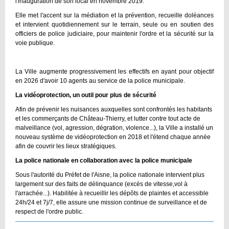
l'inauguration de son local en novembre 2019.
Elle met l'accent sur la médiation et la prévention, recueille doléances
et intervient quotidiennement sur le terrain, seule ou en soutien des
officiers de police judiciaire, pour maintenir l'ordre et la sécurité sur la
voie publique.
La Ville augmente progressivement les effectifs en ayant pour objectif
en 2026 d'avoir 10 agents au service de la police municipale.
La vidéoprotection, un outil pour plus de sécurité
Afin de prévenir les nuisances auxquelles sont confrontés les habitants
et les commerçants de Château-Thierry, et lutter contre tout acte de
malveillance (vol, agression, dégration, violence...), la Ville a installé un
nouveau système de vidéoprotection en 2018 et l'étend chaque année
afin de couvrir les lieux stratégiques.
La police nationale en collaboration avec la police municipale
Sous l'autorité du Préfet de l'Aisne, la police nationale intervient plus
largement sur des faits de délinquance (excès de vitesse,vol à
l'arrachée...). Habilitée à recueillir les dépôts de plaintes et accessible
24h/24 et 7j/7, elle assure une mission continue de surveillance et de
respect de l'ordre public.