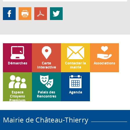
Démarches
Carte
Contacter la
Associations
interactive
mairie
Espace
Palais des
Agenda
Citoyens
Rencontres
Premium
Mairie de Château-Thierry