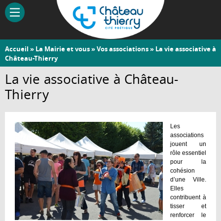
Aller
au
contenu
principal
Vous
Accueil
»
La Mairie et vous
»
Vos associations
» La vie associative à
Château-
Château-Thierry
êtes
Thierry
ici
La vie associative à Château-
Thierry
Les
associations
jouent un
rôle essentiel
pour la
cohésion
d’une Ville.
Elles
contribuent à
tisser et
renforcer le