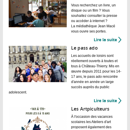
Vous recherchez un livre, un
disque ou un film ? Vous
souhaitez consulter la presse
ou accéder à internet ?
La médiathèque Jean Macé
vous ouvre ses portes.
Lire la suite
de
La
Le pass ado
média
Les accueils de loisirs sont
Jean
réellement ouverts à toutes et
Macé
tous à Château-Thierry. Mis en
œuvre depuis 2011 pour les 14-
17 ans, le pass ado rencontre
d'année en année un large
succès auprès du public
adolescent.
Lire la suite
de
Le
Les Artpiculteurs
pass
À l'occasion des vacances
ado
scolaires les Ateliers d'art
proposent également des