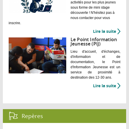
activités pour les plus jeunes
sous forme de mini stage
découverte ! N'hésitez pas à
nous contacter pour vous
inscrire.
Lire la suite
de
Les
Le Point Information
Artpic
Jeunesse (PIJ)
Lieu d'accueil, d'échanges,
d'information et de
documentation, le Point
d'Information Jeunesse est un
service de proximité à
destination des 12-30 ans.
Lire la suite
de
Le
Point
Infor
Jeune
Repères :
(PIJ)