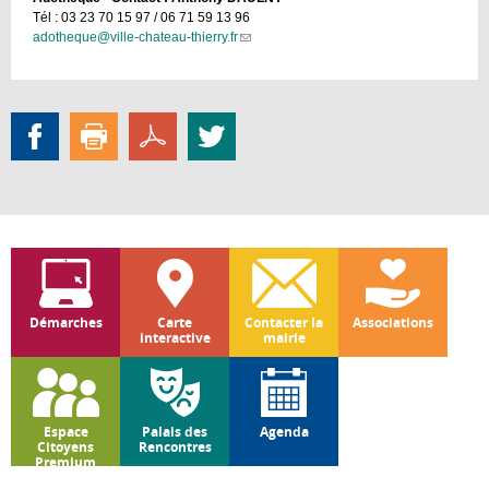
Tél : 03 23 70 15 97 / 06 71 59 13 96
adotheque@ville-chateau-thierry.fr
(link
sends
e-
mail)
Démarches
Carte
Contacter la
Associations
interactive
mairie
Espace
Palais des
Agenda
Citoyens
Rencontres
Premium