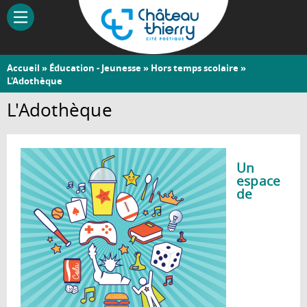
Aller
au
contenu
principal
Vous
Accueil
»
Éducation - Jeunesse
»
Hors temps scolaire
»
Château-
L'Adothèque
êtes
Thierry
ici
L'Adothèque
Un
espace
de