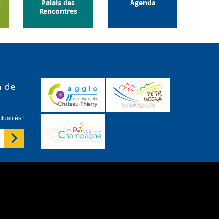
s
Palais des
Agenda
Rencontres
n de
ualités !