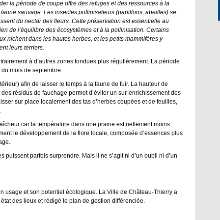
der la période de coupe offre des refuges et des ressources à la
e faune sauvage. Les insectes pollinisateurs (papillons, abeilles) se
issent du nectar des fleurs. Cette préservation est essentielle au
ien de l’équilibre des écosystèmes et à la pollinisation. Certains
ux nichent dans les hautes herbes, et les petits mammifères y
nt leurs terriers.
ntrairement à d’autres zones tondues plus régulièrement. La période
ir du mois de septembre.
érieur) afin de laisser le temps à la faune de fuir. La hauteur de
rt des résidus de fauchage permet d’éviter un sur-enrichissement des
laisser sur place localement des tas d’herbes coupées et de feuilles,
.
fraîcheur car la température dans une prairie est nettement moins
ment le développement de la flore locale, composée d’essences plus
age.
issent parfois surprendre. Mais il ne s’agit ni d’un oubli ni d’un
n usage et son potentiel écologique. La Ville de Château-Thierry a
at des lieux et rédigé le plan de gestion différenciée.