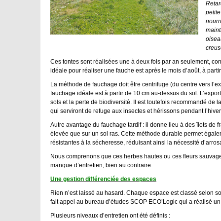
Retar
petit
nourr
maint
oisea
creuse
Ces tontes sont réalisées une à deux fois par an seulement, co
idéale pour réaliser une fauche est après le mois d’août, à part
La méthode de fauchage doit être centrifuge (du centre vers l’ext
fauchage idéale est à partir de 10 cm au-dessus du sol. L’expo
sols et la perte de biodiversité. Il est toutefois recommandé de 
qui serviront de refuge aux insectes et hérissons pendant l’hiver
Autre avantage du fauchage tardif : il donne lieu à des îlots de 
élevée que sur un sol ras. Cette méthode durable permet égale
résistantes à la sécheresse, réduisant ainsi la nécessité d’arros
Nous comprenons que ces herbes hautes ou ces fleurs sauvages pu
manque d’entretien, bien au contraire.
Une gestion différenciée des espaces
Rien n’est laissé au hasard. Chaque espace est classé selon so
fait appel au bureau d’études SCOP ECO’Logic qui a réalisé un ét
Plusieurs niveaux d’entretien ont été définis :