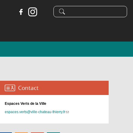
Formulaire
Recherche
de
recherche
Contact :
Espaces Verts de la Ville
espaces.verts@ville-chateau-thierry.fr
(link
sends
e-
mail)