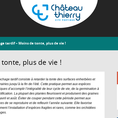
Aller
au
contenu
principal
Château-
e tardif – Moins de tonte, plus de vie !
Thierry
tonte, plus de vie !
uchage tardif consiste à retarder la tonte des surfaces enherbées et
rairies jusqu’à la fin de l’été. Cette pratique permet aux espèces
tiques d’accomplir l’intégralité de leur cycle de vie, de la germination à
ctification. La plupart des plantes fleurissent et produisent des graines
 avril et août. Éviter de couper pendant cette période permet aux
es de se reproduire et de refleurir l’année suivante. Elle favorise
ment l’installation d’espèces fragiles et rares, comme les orchidées
ages.