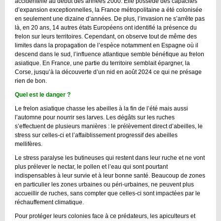
accidentelle au début des années 2000. Elle possède des capacités
d’expansion exceptionnelles, la France métropolitaine a été colonisée
en seulement une dizaine d’années. De plus, l’invasion ne s’arrête pas
là, en 20 ans, 14 autres états Européens ont identifié la présence du
frelon sur leurs territoires. Cependant, on observe tout de même des
limites dans la propagation de l’espèce notamment en Espagne où il
descend dans le sud, l’influence atlantique semble bénéfique au frelon
asiatique. En France, une partie du territoire semblait épargner, la
Corse, jusqu’à la découverte d’un nid en août 2024 ce qui ne présage
rien de bon.
Quel est le danger ?
Le frelon asiatique chasse les abeilles à la fin de l’été mais aussi
l’automne pour nourrir ses larves. Les dégâts sur les ruches
s’effectuent de plusieurs manières : le prélèvement direct d’abeilles, le
stress sur celles-ci et l’affaiblissement progressif des abeilles
mellifères.
Le stress paralyse les butineuses qui restent dans leur ruche et ne vont
plus prélever le nectar, le pollen et l’eau qui sont pourtant
indispensables à leur survie et à leur bonne santé. Beaucoup de zones
en particulier les zones urbaines ou péri-urbaines, ne peuvent plus
accueillir de ruches, sans compter que celles-ci sont impactées par le
réchauffement climatique.
Pour protéger leurs colonies face à ce prédateurs, les apiculteurs et