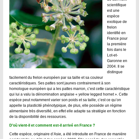
scientifique
est une
espèce
exotique de
frelon
identifié en
France pour
la première
fois dans le
Lot-et-
Garonne en
2004. Il se
distingue
facilement du frelon européen par sa taille et sa couleur
caractéristiques. Ses pattes sont jaunes contrairement à son
homologue européen qui a les pattes marron, c’est cette caractéristique
qui lui a valu la dénomination anglaise « yellow legged hornet ». Cette
espèce peut notamment varier son poids et sa taille, c’est ce qu’on
appelle la plasticité phénotypique, de plus, elle possède un régime
alimentaire très diversifié, en effet elle adapte sa stratégie en fonction
de la disponibilité des ressources.
D’où vient-il et comment est-il arrivé en France ?
Cette espèce, originaire d’Asie, a été introduite en France de manière