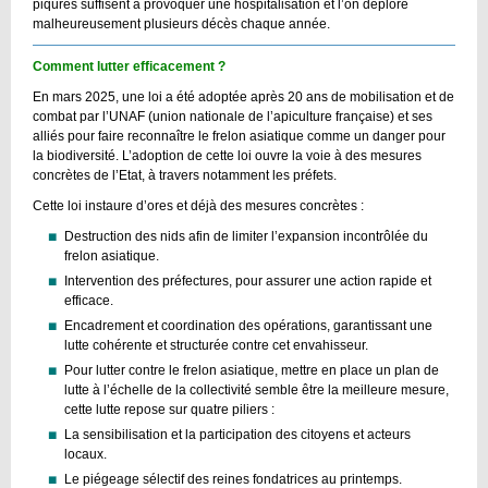
piqûres suffisent à provoquer une hospitalisation et l’on déplore
malheureusement plusieurs décès chaque année.
Comment lutter efficacement ?
En mars 2025, une loi a été adoptée après 20 ans de mobilisation et de
combat par l’UNAF (union nationale de l’apiculture française) et ses
alliés pour faire reconnaître le frelon asiatique comme un danger pour
la biodiversité. L’adoption de cette loi ouvre la voie à des mesures
concrètes de l’Etat, à travers notamment les préfets.
Cette loi instaure d’ores et déjà des mesures concrètes :
Destruction des nids afin de limiter l’expansion incontrôlée du
frelon asiatique.
Intervention des préfectures, pour assurer une action rapide et
efficace.
Encadrement et coordination des opérations, garantissant une
lutte cohérente et structurée contre cet envahisseur.
Pour lutter contre le frelon asiatique, mettre en place un plan de
lutte à l’échelle de la collectivité semble être la meilleure mesure,
cette lutte repose sur quatre piliers :
La sensibilisation et la participation des citoyens et acteurs
locaux.
Le piégeage sélectif des reines fondatrices au printemps.