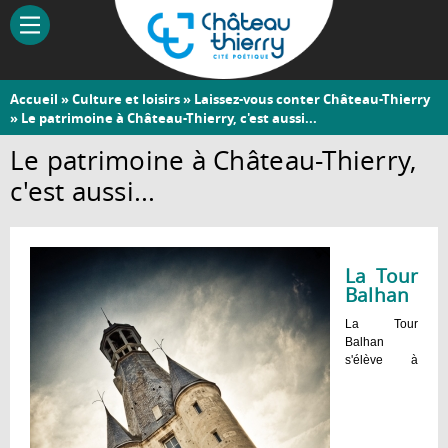
Aller
au
contenu
principal
Vous
Accueil
»
Culture et loisirs
»
Laissez-vous conter Château-Thierry
Château-
» Le patrimoine à Château-Thierry, c'est aussi...
êtes
Thierry
ici
Le patrimoine à Château-Thierry,
c'est aussi...
La Tour
Balhan
La Tour
Balhan
s'élève à