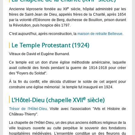
e
Ancienne léproserie fondée au XII
siècle, hôpital administré par les
frères de Saint-Jean de Dieu, appelés frères de la Charité, après 1654
par la volonté d'Eléonore de Berg, duchesse de Bouillon, prison durant
la Révolution, puis hospice dès 1797.
C'est aujourd'hui, après reconstruction, la
maison de retraite Bellevue
.
Le Temple Protestant (1924)
Vitraux de David et Eugène Burnand.
Ce temple est un don d'une église méthodiste américaine, laquelle
avait collecté des fonds pendant la guerre de 1914-1918 pour créer
des "Foyers du Soldat".
À la fin du conflit, elle décida d'utiliser le solde de cet argent pour
construire une église mémorial : le temple fut inauguré en 1924.
e
L'Hôtel-Dieu (chapelle XVII
siècle)
Trésor de l'Hôtel-Dieu
. Visite avec l'association "Arts et Histoire de
Château-Thierry".
La chapelle de l'Hôtel-Dieu, un des plus anciens édifices religieux de la
ville toujours ouverte au culte perpétue le souvenir des fondations
hospitalières médiévales. L'ensemble constitue un des fleurons du