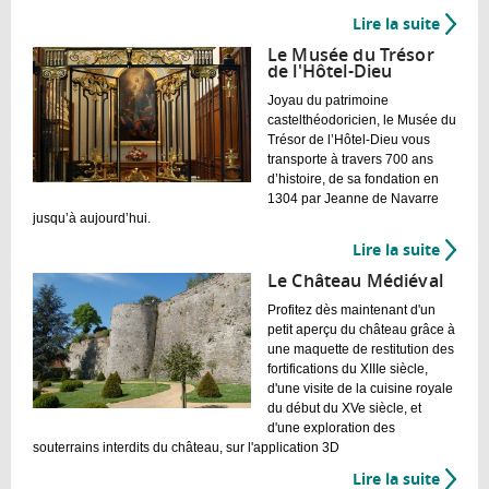
Lire la suite
de
Maiso
Le Musée du Trésor
natale
de l'Hôtel-Dieu
de
Joyau du patrimoine
Jean
castelthéodoricien, le Musée du
de
Trésor de l’Hôtel-Dieu vous
La
transporte à travers 700 ans
d’histoire, de sa fondation en
Fonta
1304 par Jeanne de Navarre
jusqu’à aujourd’hui.
Lire la suite
de
Le
Le Château Médiéval
Musée
Profitez dès maintenant d'un
du
petit aperçu du château grâce à
Trésor
une maquette de restitution des
de
fortifications du XIIIe siècle,
l'Hôtel
d'une visite de la cuisine royale
Dieu
du début du XVe siècle, et
d'une exploration des
souterrains interdits du château, sur l'application 3D
Lire la suite
de