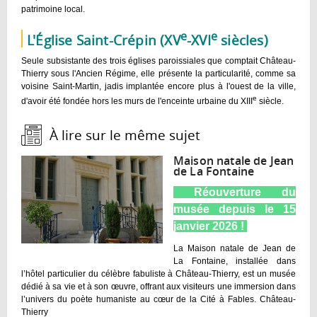
patrimoine local.
e
e
L'Église Saint-Crépin (XV
-XVI
siècles)
Seule subsistante des trois églises paroissiales que comptait Château-
Thierry sous l'Ancien Régime, elle présente la particularité, comme sa
voisine Saint-Martin, jadis implantée encore plus à l'ouest de la ville,
e
d'avoir été fondée hors les murs de l'enceinte urbaine du XIII
siècle.
À lire sur le même sujet :
Maison natale de Jean
de La Fontaine
Réouverture du
musée depuis le 15
janvier 2026 !
La Maison natale de Jean de
La Fontaine, installée dans
l’hôtel particulier du célèbre fabuliste à Château‑Thierry, est un musée
dédié à sa vie et à son œuvre, offrant aux visiteurs une immersion dans
l’univers du poète humaniste au cœur de la Cité à Fables. Château-
Thierry