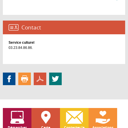
Le
Châte
Médié
Contact :
Service culturel
03.23.84.86.86.
Démarches
Carte
Contacter la
Associations