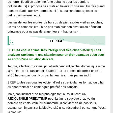
Le lierre : fleurit en automne (une aubaine pour les derniers
pollinisateurs) et propose ses fruits en hiver aux oiseaux. Un très grand
nombre d’animaux s’y reproduisent (oiseaux, araignées, insectes,
petits mammifères, etc.).
Les tas de feuilles mortes, de bois ou de pierres, des vieilles souches,
un tas de compost, etc. : à ne pas manipuler en hiver ou au début du
printemps pour ne pas déranger leurs « habitants ».
LE CHAT est un animal très intelligent et très observateur qui sait
analyser rapidement une situation pour en tirer avantage et/ou pour
se sortir d'une situation délicate.
Tendre, affectueux, calme, plutôt indépendant, le chat domestique aime
la routine, qui le rassure et le calme, qui lui permet de dormir entre 10
et 16 heures par jour : Non par fainéantise, mais par instinct !
BREF, toutes ces qualités et bien d'autres particularités font aujourd'hui
du chat l'animal de compagnie préféré des français.
Mais, son instinct et sa morphologie font aussi du chat UN
REDOUTABLE PRÉDATEUR pour la faune sauvage et au vu du
nombre de chats, voire du surnombre, il convient de ne pas sous-
estimer son impact sur la biodiversité ni se résoudre à penser que "c'est
la Nature".