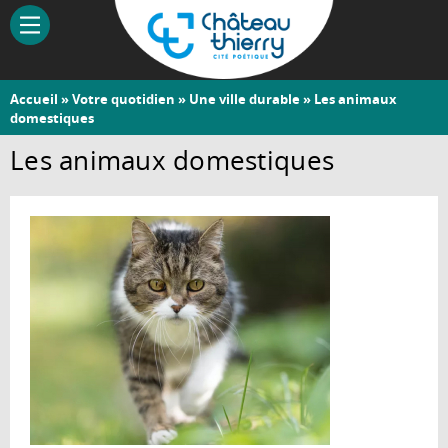
Aller
au
contenu
principal
Vous
Accueil
»
Votre quotidien
»
Une ville durable
» Les animaux
Château-
domestiques
êtes
Thierry
ici
Les animaux domestiques