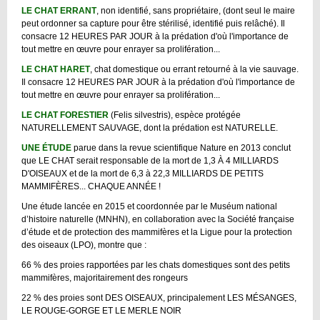
LE CHAT ERRANT
, non identifié, sans propriétaire, (dont seul le maire
peut ordonner sa capture pour être stérilisé, identifié puis relâché). Il
consacre 12 HEURES PAR JOUR à la prédation d'où l'importance de
tout mettre en œuvre pour enrayer sa prolifération...
LE CHAT HARET
, chat domestique ou errant retourné à la vie sauvage.
Il consacre 12 HEURES PAR JOUR à la prédation d'où l'importance de
tout mettre en œuvre pour enrayer sa prolifération...
LE CHAT FORESTIER
(Felis silvestris), espèce protégée
NATURELLEMENT SAUVAGE, dont la prédation est NATURELLE.
UNE ÉTUDE
parue dans la revue scientifique Nature en 2013 conclut
que LE CHAT serait responsable de la mort de 1,3 À 4 MILLIARDS
D'OISEAUX et de la mort de 6,3 à 22,3 MILLIARDS DE PETITS
MAMMIFÈRES... CHAQUE ANNÉE !
Une étude lancée en 2015 et coordonnée par le Muséum national
d’histoire naturelle (MNHN), en collaboration avec la Société française
d’étude et de protection des mammifères et la Ligue pour la protection
des oiseaux (LPO), montre que :
66 % des proies rapportées par les chats domestiques sont des petits
mammifères, majoritairement des rongeurs
22 % des proies sont DES OISEAUX, principalement LES MÉSANGES,
LE ROUGE-GORGE ET LE MERLE NOIR