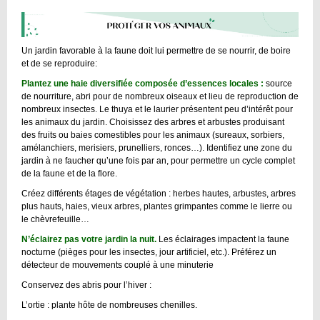
Un jardin favorable à la faune doit lui permettre de se nourrir, de boire
et de se reproduire:
Plantez une haie diversifiée composée d’essences locales :
source
de nourriture, abri pour de nombreux oiseaux et lieu de reproduction de
nombreux insectes. Le thuya et le laurier présentent peu d’intérêt pour
les animaux du jardin. Choisissez des arbres et arbustes produisant
des fruits ou baies comestibles pour les animaux (sureaux, sorbiers,
amélanchiers, merisiers, prunelliers, ronces…). Identifiez une zone du
jardin à ne faucher qu’une fois par an, pour permettre un cycle complet
de la faune et de la flore.
Créez différents étages de végétation : herbes hautes, arbustes, arbres
plus hauts, haies, vieux arbres, plantes grimpantes comme le lierre ou
le chèvrefeuille…
N’éclairez pas votre jardin la nuit.
Les éclairages impactent la faune
nocturne (pièges pour les insectes, jour artificiel, etc.). Préférez un
détecteur de mouvements couplé à une minuterie
Conservez des abris pour l’hiver :
L’ortie : plante hôte de nombreuses chenilles.