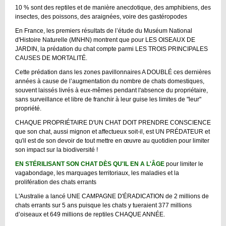
10 % sont des reptiles et de manière anecdotique, des amphibiens, des
insectes, des poissons, des araignées, voire des gastéropodes
En France, les premiers résultats de l’étude du Muséum National
d'Histoire Naturelle (MNHN) montrent que pour LES OISEAUX DE
JARDIN, la prédation du chat compte parmi LES TROIS PRINCIPALES
CAUSES DE MORTALITÉ.
Cette prédation dans les zones pavillonnaires A DOUBLÉ ces dernières
années à cause de l’augmentation du nombre de chats domestiques,
souvent laissés livrés à eux-mêmes pendant l'absence du propriétaire,
sans surveillance et libre de franchir à leur guise les limites de "leur"
propriété.
CHAQUE PROPRIÉTAIRE D'UN CHAT DOIT PRENDRE CONSCIENCE
que son chat, aussi mignon et affectueux soit-il, est UN PRÉDATEUR et
qu'il est de son devoir de tout mettre en œuvre au quotidien pour limiter
son impact sur la biodiversité !
EN STÉRILISANT SON CHAT DÈS QU'IL EN A L'ÂGE
pour limiter le
vagabondage, les marquages territoriaux, les maladies et la
prolifération des chats errants
L'Australie a lancé UNE CAMPAGNE D'ÉRADICATION de 2 millions de
chats errants sur 5 ans puisque les chats y tueraient 377 millions
d’oiseaux et 649 millions de reptiles CHAQUE ANNÉE.