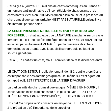
Car s'il y a aujourd'hui 15 millions de chats domestiques en France et
un nombre tant inestimable qu’incontrôlable de chats errants et de
chats harets, c'est bien L'HUMAIN qui en est la cause et la présence du
chat domestique sur un territoire N'EST PAS NATURELLE puisqu'il y a
été introduit par nos soins.
LA SEULE PRÉSENCE NATURELLE du chat est celle DU CHAT
FORESTIER,
un chat sauvage que LA NATURE a implanté sur un vaste
territoire, qui est une espèce protégée par la loi, QUI DISPARAÎT et qui
est aussi particulièrement MENACÉE par la présence des chats
domestiques ou errants avec lesquels il se reproduit, polluant sa
souche génétique .
Car oui, un chat est un chat, mais il convient de faire la différence entre
:
LE CHAT DOMESTIQUE, obligatoirement identifié, dont le propriétaire
est responsable des dommages qu'il cause, même s’il s’est égaré ou
échappé et IL EST INTERDIT DE LE LAISSER DIVAGUER.
La particularité du chat domestique est que, MÊME BIEN NOURRI, Il
conserve son instinct de chasseur et le plus souvent, LES PROIES
TUÉES NE SONT PAS CONSOMMÉES, IL TUE POUR JOUER !
Un chat "de propriétaire" consacre en moyenne 3 HEURES PAR JOUR
à la prédation d'où l'importance de le surveiller