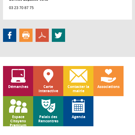
03 23 70 87 75
Démarches
Carte
Contacter la
Associations
interactive
mairie
Espace
Palais des
Agenda
Citoyens
Rencontres
Premium