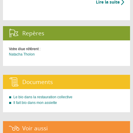
Lire la suite
de
Les
écoles
dans
ma
Repères :
ville
Votre élue référent :
Natacha Tholon
Documents :
Le bio dans la restauration collective
Il fait bio dans mon assiette
Voir aussi :