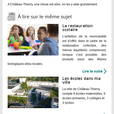
A Château-Thierry, une chose est sûre, on les y aide grandement.
À lire sur le même sujet :
La restauration
scolaire
L’ambition de la municipalité
est d’offrir, dans le cadre de la
restauration collective, des
menus équilibrés comprenant,
lorsque c’est possible, des
produits issus des filières
biologiques et/ou locales.
Lire la suite
de
La
Les écoles dans ma
restau
ville
scolai
La ville de Château-Thierry
compte 9 écoles maternelles, 9
écoles primaires, 3 collèges et
3 lycées.