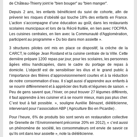
de Château-Thierry joint le "bien bouger" au "bien manger".
Depuis 2 ans, les enfants bénéficient du suivi de cohorte, afin de
prévenir les risques d’obésité qui touche 18% des enfants en France.
L’action s’accompagne d’une éducation au goût, dans les restaurants
scolaires municipaux et lors de la Récré fruitée, en lien avec l’OCPRA.
Les cuisines centrales, en lien avec la Communauté d'Agglomération,
participent au programme « Du bio dans mon assiette ».
3 structures pilotes ont mis en place ce dispositif, la crèche de la
CARCT, le collège Jean Rostand et la cuisine centrale de la Ville. Cette
dernière prépare 1200 repas par jour, pour les scolaires, les personnes
âgées et/ou handicapées, dans le cadre du portage de repas à
domicile. L’objectif est de sensibiliser les élus et le grand public à
l’importance des filières d’approvisionnement courtes et à la réduction
de notre consommation d’eau. Il s’agit aussi d’apprendre aux enfants à
se nourrir différemment et à apprécier des fruits et légumes de saison. «
Peu de gens savent que, l’hiver, on peut trouver 27 légumes différents,
il faut apprendre à les cuisiner et à se nourrir mieux, mais pas plus cher.
C’est tout à fait possible. », souligne Aurélie Bénazet, diététicienne,
intervenant pour l’association ABP ( Agriculture Bio en Picardie) .
Pour l’heure, 6% de produits bio sont servis en restauration collective
(le Grenelle de l’Environnement préconise 20% en 2012), « c’est aussi
un phénomène de société, les consommateurs ont envie de savoir ce
qu’ils ont dans leur assiette », note la diététicienne.