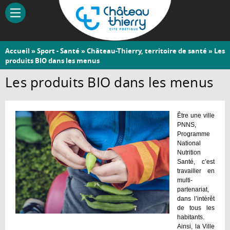
Aller
au
contenu
principal
Vous
Accueil
»
Sport - Santé
»
Château-Thierry, territoire de santé
» Les
Château-
produits BIO dans les menus
êtes
Thierry
ici
Les produits BIO dans les menus
Être une ville
PNNS,
Programme
National
Nutrition
Santé, c’est
travailler en
multi-
partenariat,
dans l’intérêt
de tous les
habitants.
Ainsi, la Ville