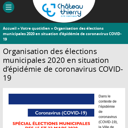
Aller
au
contenu
principal
Vous
Accueil
»
Votre quotidien
» Organisation des élections
Château-
municipales 2020 en situation d’épidémie de coronavirus COVID-
êtes
19
Thierry
ici
Organisation des élections
municipales 2020 en situation
d’épidémie de coronavirus COVID-
19
Dans le
contexte de
l’épidémie
de
coronavirus
(COVID-19),
la Ville de