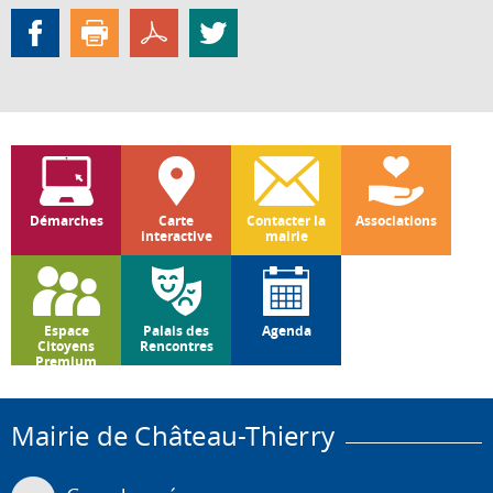
Démarches
Carte
Contacter la
Associations
interactive
mairie
Espace
Palais des
Agenda
Citoyens
Rencontres
Premium
Mairie de Château-Thierry