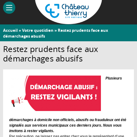
Aller
au
contenu
principal
Vous
Accueil
»
Votre quotidien
» Restez prudents face aux
Château-
démarchages abusifs
êtes
Thierry
ici
Restez prudents face aux
démarchages abusifs
Plusieurs
démarchages à domicile non officiels, abusifs ou frauduleux ont été
signalés aux services municipaux ces derniers jours. Nous vous
invitons à rester vigilants.
Par précaution, ne laissez pas entrer chez vous le représentant d’une