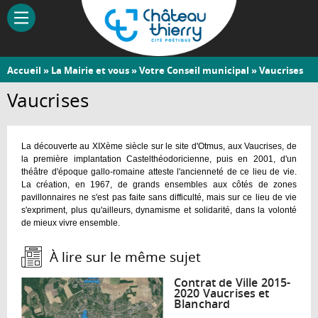
Aller
au
contenu
principal
Vous
Accueil
»
La Mairie et vous
»
Votre Conseil municipal
» Vaucrises
Château-
êtes
Vaucrises
Thierry
ici
La découverte au XIXème siècle sur le site d'Otmus, aux Vaucrises, de
la première implantation Castelthéodoricienne, puis en 2001, d'un
théâtre d'époque gallo-romaine atteste l'ancienneté de ce lieu de vie.
La création, en 1967, de grands ensembles aux côtés de zones
pavillonnaires ne s'est pas faite sans difficulté, mais sur ce lieu de vie
s'expriment, plus qu'ailleurs, dynamisme et solidarité, dans la volonté
de mieux vivre ensemble.
À lire sur le même sujet :
Contrat de Ville 2015-
2020 Vaucrises et
Blanchard