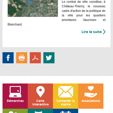
Le contrat de ville constitue, à
Château-Thierry, le nouveau
cadre d'action de la politique de
la ville pour les quartiers
prioritaires Vaucrises et
Blanchard.
Lire la suite
de
Contr
de
Ville
2015-
2020
Vaucri
et
Blanc
Démarches
Carte
Contacter la
Associations
interactive
mairie