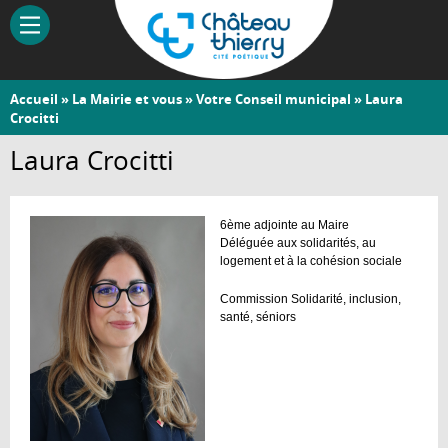
Aller
au
contenu
principal
Vous
Accueil
»
La Mairie et vous
»
Votre Conseil municipal
» Laura
Château-
Crocitti
êtes
Thierry
ici
Laura Crocitti
6ème adjointe au Maire
Déléguée aux solidarités, au
logement et à la cohésion sociale
Commission Solidarité, inclusion,
santé, séniors