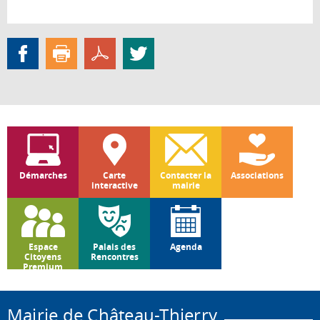
Démarches
Carte
Contacter la
Associations
interactive
mairie
Espace
Palais des
Agenda
Citoyens
Rencontres
Premium
Mairie de Château-Thierry