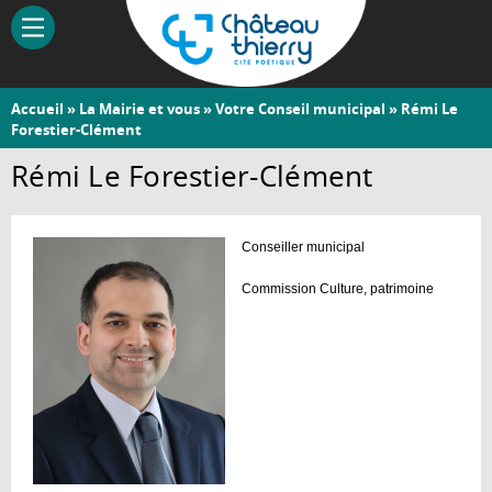
Aller
au
contenu
principal
Vous
Accueil
»
La Mairie et vous
»
Votre Conseil municipal
» Rémi Le
Château-
Forestier-Clément
êtes
Thierry
ici
Rémi Le Forestier-Clément
Conseiller municipal
Commission Culture, patrimoine