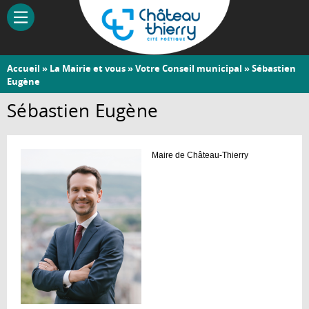
Aller
au
contenu
principal
Vous
Accueil
»
La Mairie et vous
»
Votre Conseil municipal
» Sébastien
Château-
Eugène
êtes
Thierry
ici
Sébastien Eugène
Maire de Château-Thierry