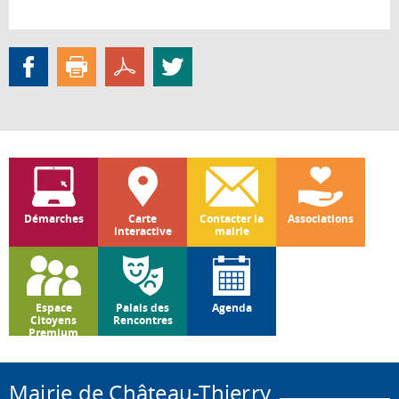
Démarches
Carte
Contacter la
Associations
interactive
mairie
Espace
Palais des
Agenda
Citoyens
Rencontres
Premium
Mairie de Château-Thierry