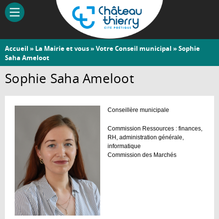
Aller
au
contenu
principal
Vous
Accueil
»
La Mairie et vous
»
Votre Conseil municipal
» Sophie
Château-
Saha Ameloot
êtes
Thierry
ici
Sophie Saha Ameloot
Conseillère municipale
Commission Ressources : finances,
RH, administration générale,
informatique
Commission des Marchés