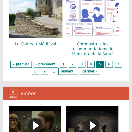
Le Château Médiéval
Coronavirus, les
recommandations du
Ministère de la Santé
Pages
« premier
‹ précédent
1
2
3
4
5
6
7
8
9
…
suivant ›
dernier »
Vidéos