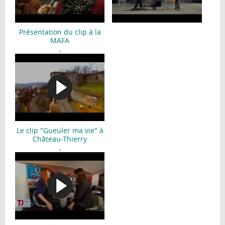
Présentation du clip à la
MAFA
,
Le clip "Gueuler ma vie" à
Château-Thierry
,