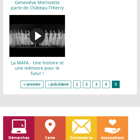
Geneviève Morissette
parle de Château-THierry
La MAFA - Une histoire et
une mémoire pour le
futur !
Pages
« premier
‹ précédent
1
2
3
4
5
Démarches
Carte
Contacter la
Associations