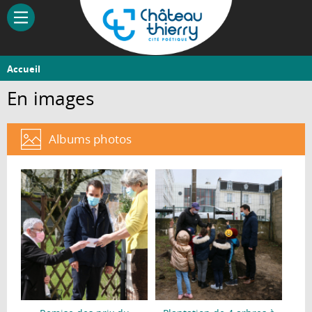
Aller
au
contenu
principal
Vous
Accueil
Château-
êtes
En images
Thierry
ici
Albums photos