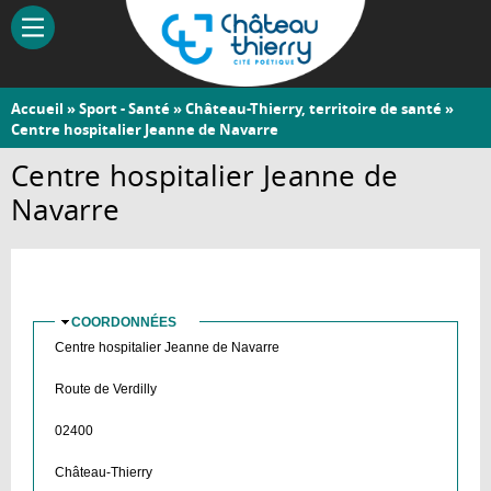
Aller
au
contenu
principal
Vous
Accueil
»
Sport - Santé
»
Château-Thierry, territoire de santé
»
Château-
Centre hospitalier Jeanne de Navarre
êtes
Thierry
ici
Centre hospitalier Jeanne de
Navarre
COORDONNÉES
MASQUER
Centre hospitalier Jeanne de Navarre
Route de Verdilly
02400
Château-Thierry