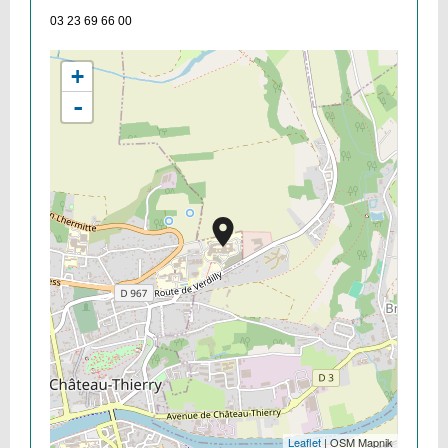
03 23 69 66 00
+
-
Leaflet
| OSM Mapnik