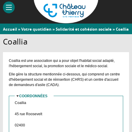
Aller
au
contenu
principal
Vous
Accueil
»
Votre quotidien
»
Solidarité et cohésion sociale
» Coallia
Château-
êtes
Coallia
Thierry
ici
Coallia est une association qui a pour objet l'habitat social adapté,
l'hébergement social, la promotion sociale et le médico-social.
Elle gère la structure mentionnée ci-dessous, qui comprend un centre
d'hébergement social et de réinsertion (CHRS) et un centre d'accueil
de demandeurs d'asile (CADA).
COORDONNÉES
MASQUER
Coallia
45 rue Roosevelt
02400