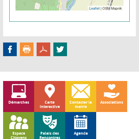
Leaflet
| OSM Mapnik
Démarches
Carte
Contacter la
Associations
interactive
mairie
Espace
Palais des
Agenda
Citoyens
Rencontres