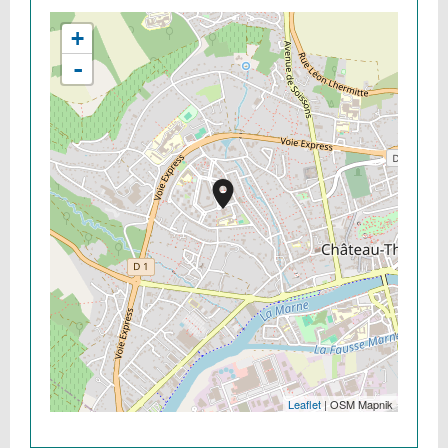
+
-
Leaflet
| OSM Mapnik