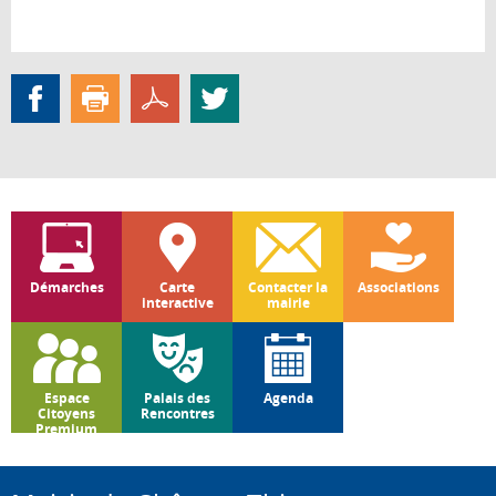
Démarches
Carte
Contacter la
Associations
interactive
mairie
Espace
Palais des
Agenda
Citoyens
Rencontres
Premium