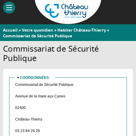
Aller
au
contenu
principal
Vous
Accueil
»
Votre quotidien
»
Habiter Château-Thierry
»
Château-
Commissariat de Sécurité Publique
êtes
Thierry
ici
Commissariat de Sécurité
Publique
COORDONNÉES
MASQUER
Commissariat de Sécurité Publique
Avenue de la mare aux Canes
02400
Château-Thierry
03 23 84 26 26