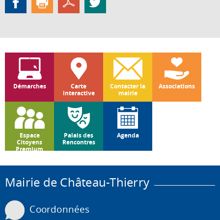
Démarches
Carte
Contacter la
Associations
interactive
mairie
Espace
Palais des
Agenda
Citoyens
Rencontres
Premium
Mairie de Château-Thierry
Coordonnées