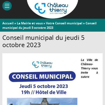
Aller
au
contenu
principal
Vous
Accueil
»
La Mairie et vous
»
Votre Conseil municipal
» Conseil
Château-
municipal du jeudi 5 octobre 2023
êtes
Thierry
ici
Conseil municipal du jeudi 5
octobre 2023
La Ville de
Château-
Thierry vous
invite à
suivre