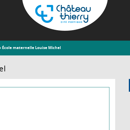
Aller
au
contenu
principal
Château-
 École maternelle Louise Michel
Thierry
el