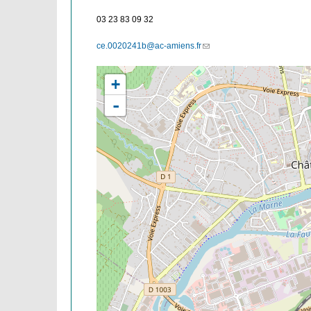
03 23 83 09 32
ce.0020241b@ac-amiens.fr
(link
sends
e-
+
mail)
-