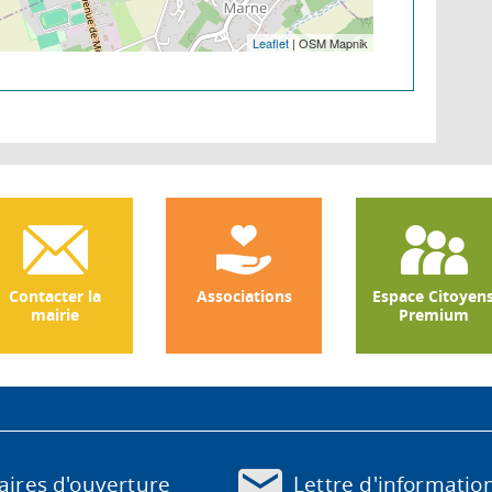
Leaflet
| OSM Mapnik
Contacter la
Associations
Espace Citoyen
mairie
Premium
Lettre d'informatio
ires d'ouverture