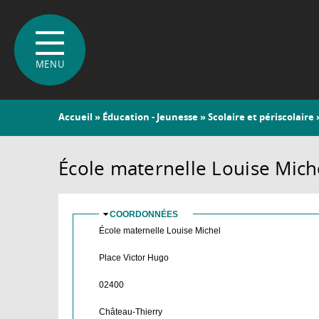
Vous
Accueil
»
Éducation - Jeunesse
»
Scolaire et périscolaire
»
êtes
ici
École maternelle Louise Mich
COORDONNÉES
MASQUER
École maternelle Louise Michel
Place Victor Hugo
02400
Château-Thierry