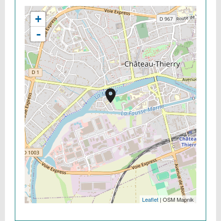
+
-
Leaflet
| OSM Mapnik