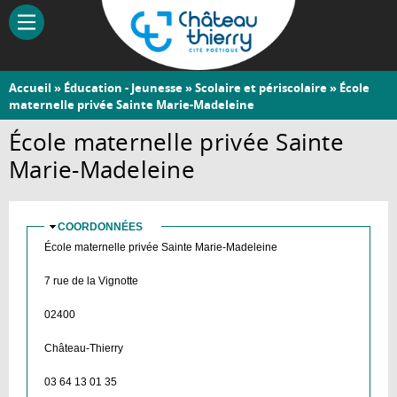
Aller
au
contenu
principal
Vous
Accueil
»
Éducation - Jeunesse
»
Scolaire et périscolaire
» École
Château-
maternelle privée Sainte Marie-Madeleine
êtes
Thierry
ici
École maternelle privée Sainte
Marie-Madeleine
COORDONNÉES
MASQUER
École maternelle privée Sainte Marie-Madeleine
7 rue de la Vignotte
02400
Château-Thierry
03 64 13 01 35