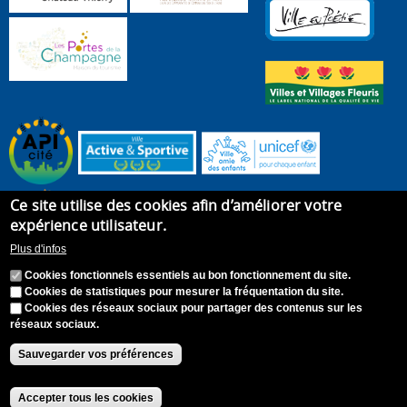
Ce site utilise des cookies afin d’améliorer votre
expérience utilisateur.
Plus d'infos
Cookies fonctionnels essentiels au bon fonctionnement du site.
Cookies de statistiques pour mesurer la fréquentation du site.
Cookies des réseaux sociaux pour partager des contenus sur les
réseaux sociaux.
Accueil
Plan du site
Recrutement
Appel à candidature
Contact
Mentions légales
Sauvegarder vos préférences
Accessibilité : Non conforme
S'identifier
Accepter tous les cookies