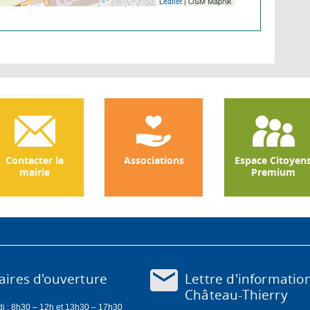
Leaflet
| OSM Mapnik
Contacter la
Associations
Espace Citoyen
mairie
Premium
Lettre d'informatio
ires d'ouverture
Château-Thierry
di : 8h30 – 12h et 13h30 – 17h30