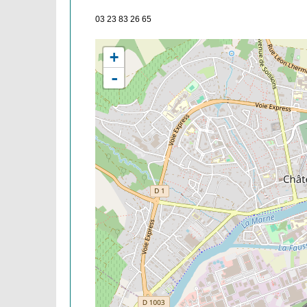
03 23 83 26 65
+
-