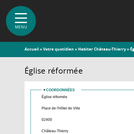
Vous
Accueil
»
Votre quotidien
»
Habiter Château-Thierry
» É
êtes
ici
Église réformée
COORDONNÉES
MASQUER
Église réformée
Place de l'Hôtel de Ville
02400
Château-Thierry