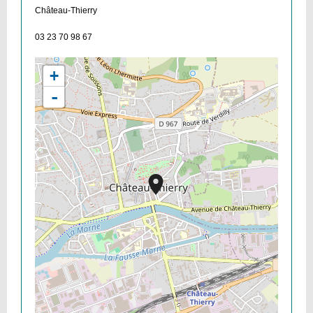
Château-Thierry
03 23 70 98 67
+
-