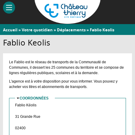
Aller
au
contenu
principal
Vous
Accueil
»
Votre quotidien
»
Déplacements
» Fablio Keolis
Château-
êtes
Fablio Keolis
Thierry
ici
Le Fablio est le réseau de transports de la Communauté de
Communes, il dessert les 25 communes du territoire et se compose de
lignes régulières publiques, scolaires et à la demande.
L'agence est à votre disposition pour vous informer. Vous pouvez y
acheter vos titres et abonnements de transports.
COORDONNÉES
MASQUER
Fablio Kéolis
31 Grande Rue
02400