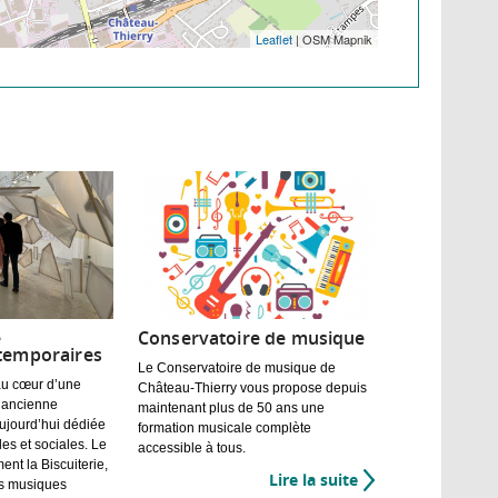
Leaflet
| OSM Mapnik
e
Conservatoire de musique
 temporaires
Le Conservatoire de musique de
 au cœur d’une
Château-Thierry vous propose depuis
 l’ancienne
maintenant plus de 50 ans une
aujourd’hui dédiée
formation musicale complète
lles et sociales. Le
accessible à tous.
ent la Biscuiterie,
Lire la suite
de
es musiques