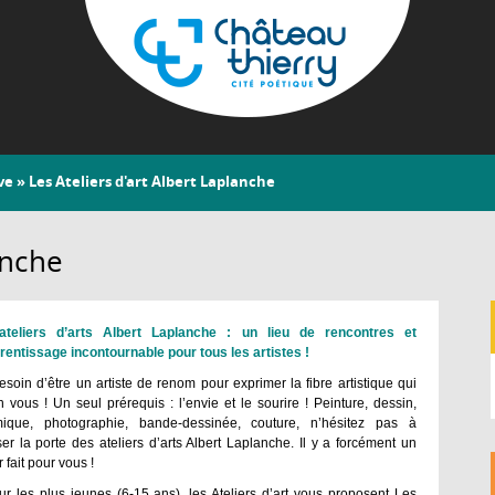
Aller
au
contenu
principal
Château-
ve
» Les Ateliers d'art Albert Laplanche
Thierry
anche
ateliers d’arts Albert Laplanche : un lieu de rencontres et
rentissage incontournable pour tous les artistes !
esoin d’être un artiste de renom pour exprimer la fibre artistique qui
n vous ! Un seul prérequis : l’envie et le sourire ! Peinture, dessin,
mique, photographie, bande-dessinée, couture, n’hésitez pas à
er la porte des ateliers d’arts Albert Laplanche. Il y a forcément un
r fait pour vous !
ur les plus jeunes (6-15 ans), les Ateliers d’art vous proposent Les