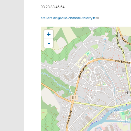
03.23.83.45.64
ateliers.art@ville-chateau-thierry.fr
(link
sends
e-
+
mail)
-