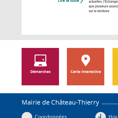
Lire la suite
de
actuelles, l’Échang
Les
que plusieurs assoc
Artpiculteurs
sur le territoire
Démarches
Carte interactive
Mairie de Château-Thierry
Coordonnées
Hora