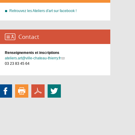
Retrouvez les Ateliers d'art sur facebook !
Contact :
Renseignements et inscriptions
ateliers.art@ville-chateau-thierry.fr
(link
03 23 83 45 64
sends
e-
mail)