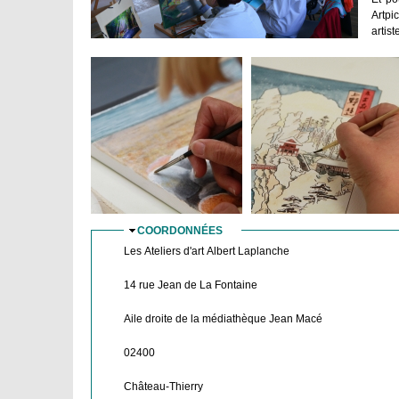
Artpi
artist
COORDONNÉES
MASQUER
Les Ateliers d'art Albert Laplanche
14 rue Jean de La Fontaine
Aile droite de la médiathèque Jean Macé
02400
Château-Thierry