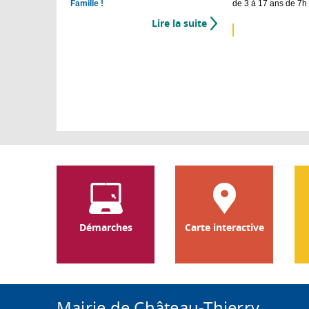
Famille !
de 3 à 17 ans de 7h
Lire la suite
de
L'Esp@ce
Famille
Démarches
Carte interactive
Mairie de Château-Thierry