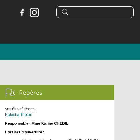
Formulaire
Recherche
de
recherche
Repères :
Vos élus référents :
Natacha Tholon
Responsable : Mme Karine CHEBIL
Horaires d'ouverture :