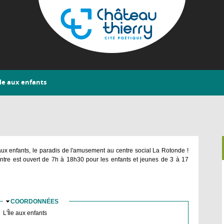
Aller
au
contenu
principal
Château-
Île aux enfants
Thierry
 aux enfants, le paradis de l'amusement au centre social La Rotonde !
ntre est ouvert de 7h à 18h30 pour les enfants et jeunes de 3 à 17
COORDONNÉES
MASQUER
L'Île aux enfants