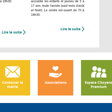
 à 18h30.
accueille les enfants et jeunes de 3 à
17 ans, toute l'année (sauf mois d'août
et Noël). Le centre est ouvert de 7h à
18h30.
Lire la suite
de
Lire la suite
de
Bois
Les
Blanchard
Gamins
d'Abord
Contacter la
Associations
Espace Citoyen
mairie
Premium