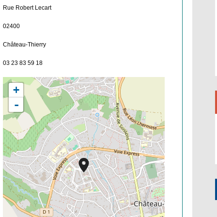
Rue Robert Lecart
02400
Château-Thierry
03 23 83 59 18
+
-