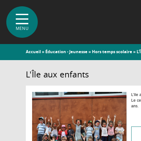
Vous
Accueil
»
Éducation - Jeunesse
»
Hors temps scolaire
» L'
êtes
ici
L'Île aux enfants
L'ile
Le ce
ans.