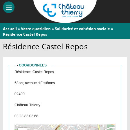
Aller
au
contenu
principal
Vous
Accueil
»
Votre quotidien
»
Solidarité et cohésion sociale
»
Château-
Résidence Castel Repos
êtes
Thierry
ici
Résidence Castel Repos
COORDONNÉES
MASQUER
Résidence Castel Repos
58 ter, avenue d'Essômes
02400
Château-Thierry
03 23 83 03 68