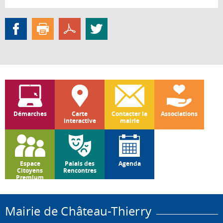
Démarches
Carte
Contacter la
Associations
interactive
mairie
Espace
Palais des
Agenda
Citoyens
Rencontres
Premium
Mairie de Château-Thierry