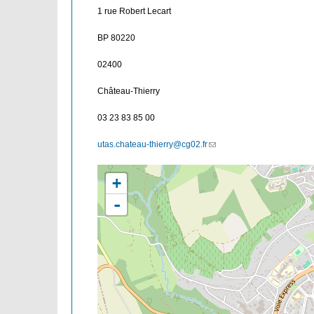
1 rue Robert Lecart
BP 80220
02400
Château-Thierry
03 23 83 85 00
utas.chateau-thierry@cg02.fr
(link
sends
e-
+
mail)
-