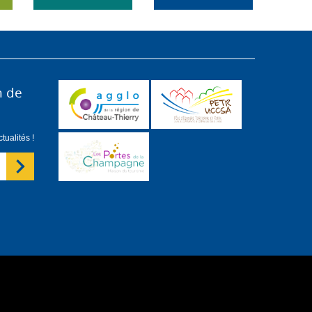
n de
ualités !