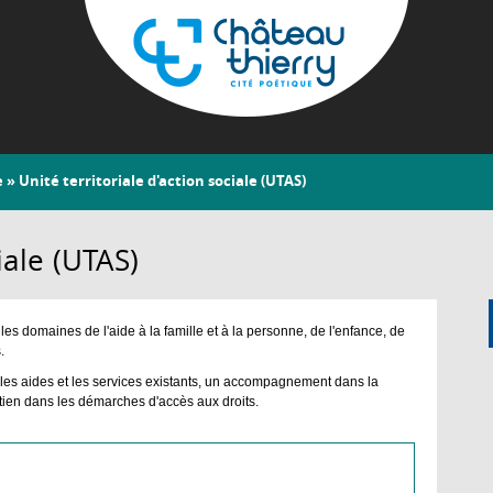
Aller
au
contenu
principal
Château-
e
» Unité territoriale d'action sociale (UTAS)
Thierry
iale (UTAS)
les domaines de l'aide à la famille et à la personne, de l'enfance, de
.
s, les aides et les services existants, un accompagnement dans la
outien dans les démarches d'accès aux droits.