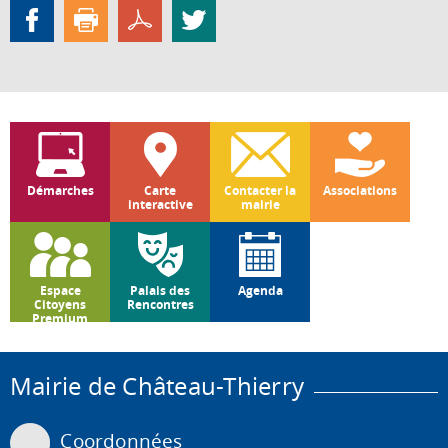
Démarches
Carte
Contacter la
Associations
interactive
mairie
Espace
Palais des
Agenda
Citoyens
Rencontres
Premium
Mairie de Château-Thierry
Coordonnées