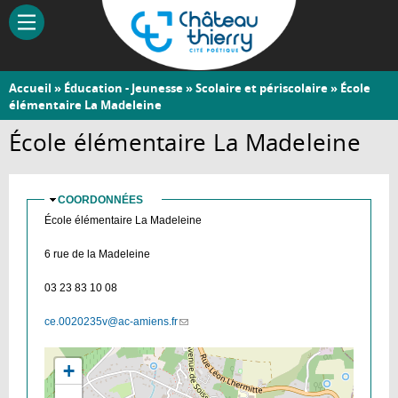
Aller
au
contenu
principal
Vous
Accueil
»
Éducation - Jeunesse
»
Scolaire et périscolaire
» École
Château-
élémentaire La Madeleine
êtes
Thierry
ici
École élémentaire La Madeleine
COORDONNÉES
MASQUER
École élémentaire La Madeleine
6 rue de la Madeleine
03 23 83 10 08
ce.0020235v@ac-amiens.fr
(link
sends
e-
+
mail)
-