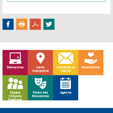
Démarches
Carte
Contacter la
Associations
interactive
mairie
Espace
Palais des
Agenda
Citoyens
Rencontres
Premium