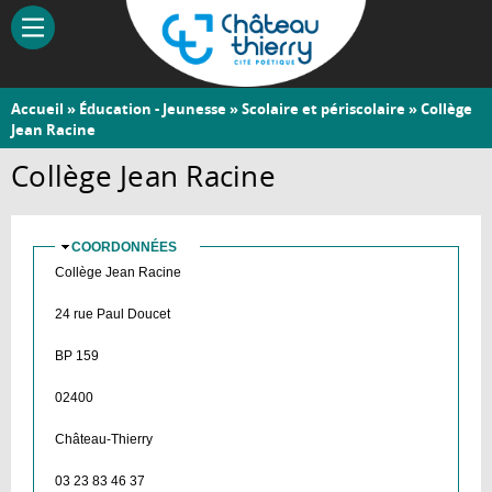
Aller
au
contenu
principal
Vous
Accueil
»
Éducation - Jeunesse
»
Scolaire et périscolaire
» Collège
Château-
Jean Racine
êtes
Thierry
ici
Collège Jean Racine
COORDONNÉES
MASQUER
Collège Jean Racine
24 rue Paul Doucet
BP 159
02400
Château-Thierry
03 23 83 46 37