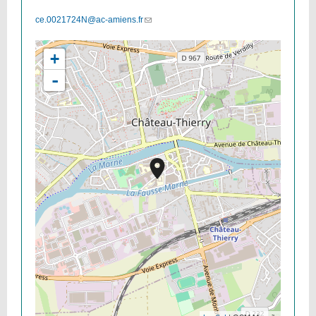
ce.0021724N@ac-amiens.fr
(link
sends
e-
+
mail)
-