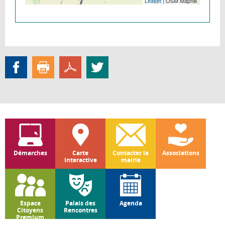
Leaflet
| OSM Mapnik
Démarches
Carte
Contacter la
Associations
interactive
mairie
Espace
Palais des
Agenda
Citoyens
Rencontres
Premium