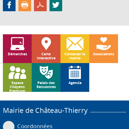
Démarches
Carte
Contacter la
Associations
interactive
mairie
Espace
Palais des
Agenda
Citoyens
Rencontres
Premium
Mairie de Château-Thierry
Coordonnées