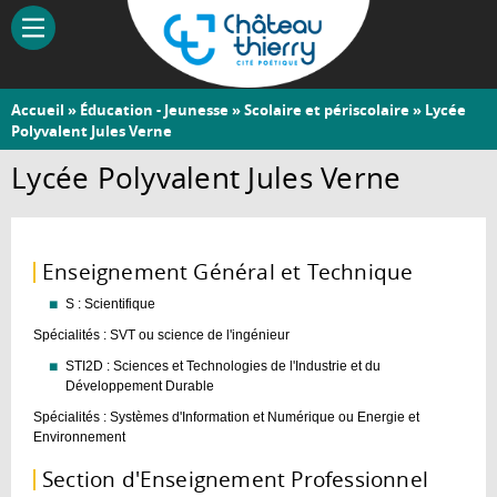
Aller
au
contenu
principal
Vous
Accueil
»
Éducation - Jeunesse
»
Scolaire et périscolaire
» Lycée
Château-
Polyvalent Jules Verne
êtes
Thierry
ici
Lycée Polyvalent Jules Verne
Enseignement Général et Technique
S : Scientifique
Spécialités : SVT ou science de l'ingénieur
STI2D : Sciences et Technologies de l'Industrie et du
Développement Durable
Spécialités : Systèmes d'Information et Numérique ou Energie et
Environnement
Section d'Enseignement Professionnel