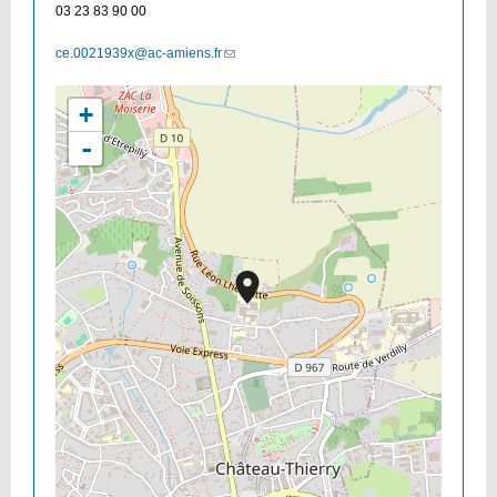
03 23 83 90 00
ce.0021939x@ac-amiens.fr
(link
sends
e-
+
mail)
-