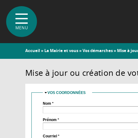
Vous
Accueil
»
La Mairie et vous
»
Vos démarches
» Mise à jou
êtes
ici
Mise à jour ou création de vo
VOS COORDONNÉES
MASQUER
Nom
*
Prénom
*
Courriel
*