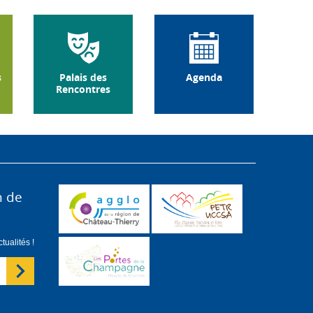
s
Palais des
Agenda
Rencontres
n de
ualités !