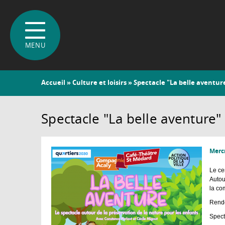
Vous
Accueil
»
Culture et loisirs
» Spectacle "La belle aventur
êtes
ici
Spectacle "La belle aventure"
Mercr
Le ce
Autou
la co
Rende
Spect