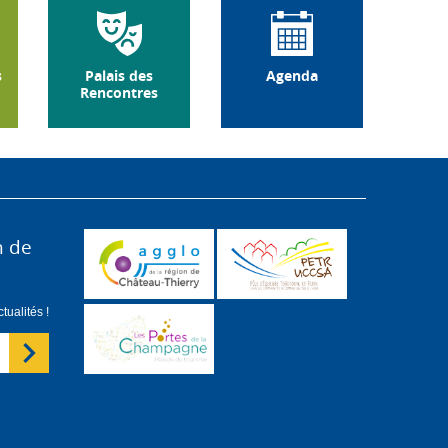
s
Palais des
Agenda
Rencontres
n de
ualités !