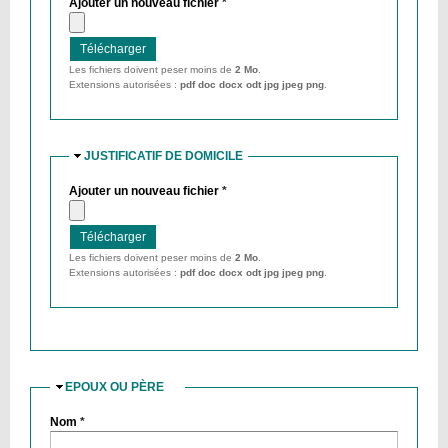
Ajouter un nouveau fichier
*
Les fichiers doivent peser moins de
2 Mo
.
Extensions autorisées :
pdf doc docx odt jpg jpeg png
.
JUSTIFICATIF DE DOMICILE
Ajouter un nouveau fichier
*
Les fichiers doivent peser moins de
2 Mo
.
Extensions autorisées :
pdf doc docx odt jpg jpeg png
.
EPOUX OU PÈRE
MASQUER
Nom
*