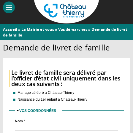
Aller
au
contenu
principal
Vous
Accueil
»
La Mairie et vous
»
Vos démarches
» Demande de livret
Château-
de famille
êtes
Thierry
ici
Demande de livret de famille
Le livret de famille sera délivré par
l’officier d’état-civil uniquement dans les
deux cas suivants :
Mariage célébré à Château-Thierry
Naissance du 1er enfant à Château-Thierry
VOS COORDONNÉES
MASQUER
Nom
*