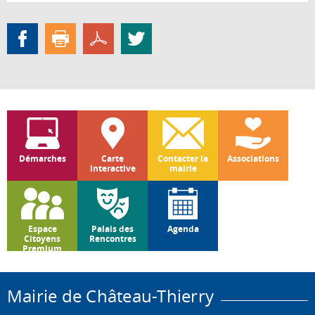
Démarches
Carte
Contacter la
Associations
interactive
mairie
Espace
Palais des
Agenda
Citoyens
Rencontres
Premium
Mairie de Château-Thierry