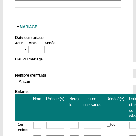
MARIAGE
MASQUER
Date du mariage
Jour
Mois
Année
Lieu du mariage
Nombre d'enfants
Enfants
Nom
Prénom(s)
Né(e)
Lieu de
Décédé(e)
Dat
le
naissance
et l
du
déc
1er
oui
enfant