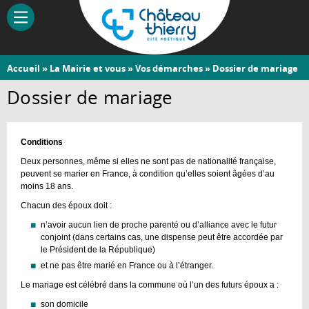
Aller
au
contenu
principal
Vous
Accueil
»
La Mairie et vous
»
Vos démarches
» Dossier de mariage
Château-
êtes
Dossier de mariage
Thierry
ici
Conditions
Deux personnes, même si elles ne sont pas de nationalité française,
peuvent se marier en France, à condition qu’elles soient âgées d’au
moins 18 ans.
Chacun des époux doit :
n’avoir aucun lien de proche parenté ou d’alliance avec le futur
conjoint (dans certains cas, une dispense peut être accordée par
le Président de la République)
et ne pas être marié en France ou à l’étranger.
Le mariage est célébré dans la commune où l’un des futurs époux a :
son domicile