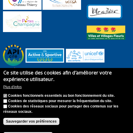
Ce site utilise des cookies afin d’améliorer votre
expérience utilisateur.
Plus d'infos
Cookies fonctionnels essentiels au bon fonctionnement du site.
Cookies de statistiques pour mesurer la fréquentation du site.
Cookies des réseaux sociaux pour partager des contenus sur les
réseaux sociaux.
Accueil
Plan du site
Recrutement
Appel à candidature
Contact
Mentions légales
Sauvegarder vos préférences
Accessibilité : Non conforme
S'identifier