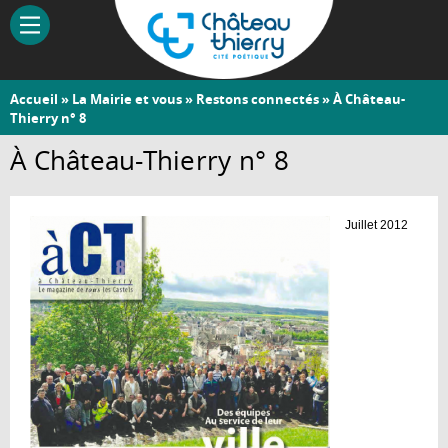
Aller
au
contenu
principal
Vous
Accueil
»
La Mairie et vous
»
Restons connectés
» À Château-
Château-
Thierry n° 8
êtes
Thierry
ici
À Château-Thierry n° 8
Juillet 2012