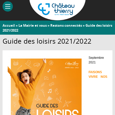
Aller
au
contenu
principal
Vous
Accueil
»
La Mairie et vous
»
Restons connectés
» Guide des loisirs
Château-
2021/2022
êtes
Thierry
ici
Guide des loisirs 2021/2022
Septembre
2021
FAISONS
VIVRE NOS