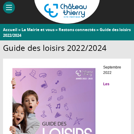
Aller
au
contenu
principal
Vous
Accueil
»
La Mairie et vous
»
Restons connectés
» Guide des loisirs
Château-
2022/2024
êtes
Thierry
ici
Guide des loisirs 2022/2024
Septembre
2022
Les