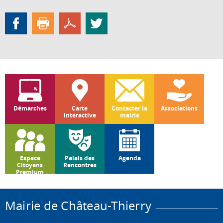
Démarches
Carte
Contacter la
Associations
interactive
mairie
Espace
Palais des
Agenda
Citoyens
Rencontres
Premium
Mairie de Château-Thierry