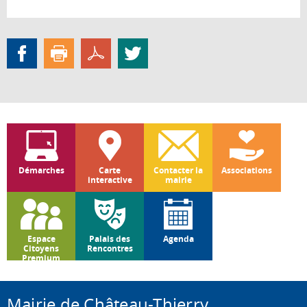
Démarches
Carte
Contacter la
Associations
interactive
mairie
Espace
Palais des
Agenda
Citoyens
Rencontres
Premium
Mairie de Château-Thierry