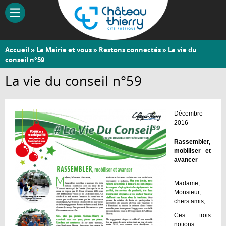
Aller
au
contenu
principal
Vous
Accueil
»
La Mairie et vous
»
Restons connectés
» La vie du
Château-
conseil n°59
êtes
Thierry
ici
La vie du conseil n°59
Décembre
2016
Rassembler,
mobiliser et
avancer
Madame,
Monsieur,
chers amis,
Ces trois
notions